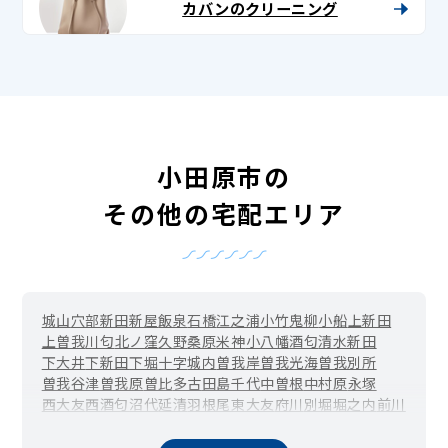
カバンのクリーニング
小田原市の
その他の宅配エリア
城山
穴部新田
新屋
飯泉
石橋
江之浦
小竹
鬼柳
小船
上新田
上曽我
川匂
北ノ窪
久野
桑原
米神
小八幡
酒匂
清水新田
下大井
下新田
下堀
十字
城内
曽我岸
曽我光海
曽我別所
曽我谷津
曽我原
曽比
多古
田島
千代
中曽根
中村原
永塚
西大友
西酒匂
沼代
延清
羽根尾
東大友
府川
別堀
堀之内
前川
水之尾
南板橋
南鴨宮
谷津
柳新田
矢作
山西
蓮正寺
板橋
荻窪
成田