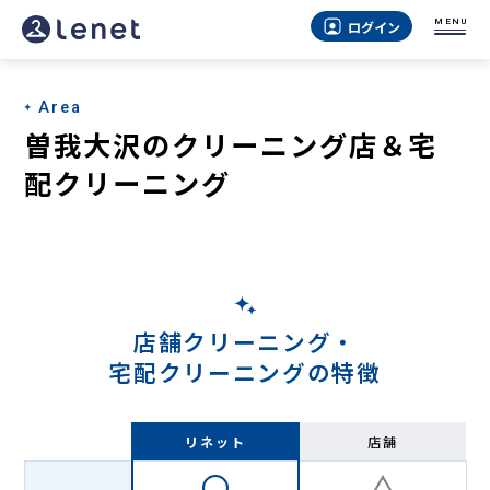
曽
MENU
ログイン
我
大
Area
沢
曽我大沢のクリーニング店＆宅
の
配クリーニング
宅
配
ク
リ
店舗クリーニング・
ー
宅配クリーニングの特徴
ニ
ン
リネット
店舗