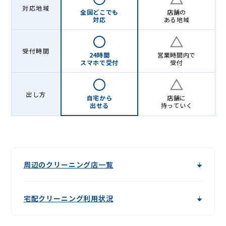
グ
対応地域
全国どこでも
店舗の
-
対応
ある地域
Lenet〈リ
ネ
受付時間
24時間
営業時間内で
スマホで受付
受付
ッ
ト〉
出し方
自宅から
店舗に
出せる
持っていく
周辺のクリーニング店一覧
宅配クリーニング利用状況