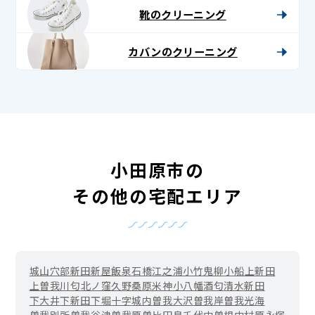
靴のクリーニング
カバンのクリーニング
小田原市の
その他の宅配エリア
城山
穴部新田
新屋
飯泉
石橋
江之浦
小竹
鬼柳
小船
上新田
上曽我
川匂
北ノ窪
久野
桑原
米神
小八幡
酒匂
清水新田
下大井
下新田
下堀
十字
城内
曽我大沢
曽我岸
曽我光海
曽我別所
曽我谷津
曽我原
曽比
田島
千代
中曽根
中村原
永塚