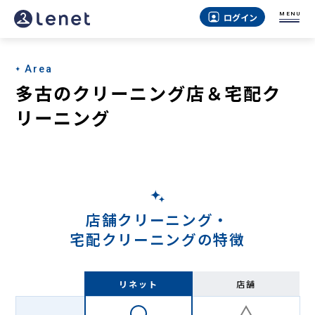
多
MENU
ログイン
古
の
Area
宅
多古のクリーニング店＆宅配ク
配
リーニング
ク
リ
ー
ニ
店舗クリーニング・
ン
宅配クリーニングの特徴
グ
-
リネット
店舗