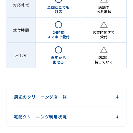
Lenet〈リ
対応地域
全国どこでも
店舗の
ネ
対応
ある地域
ッ
ト〉
受付時間
24時間
営業時間内で
スマホで受付
受付
出し方
自宅から
店舗に
出せる
持っていく
周辺のクリーニング店一覧
宅配クリーニング利用状況