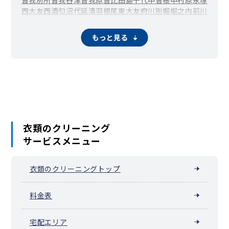
西大友
西酒匂
沼代
延清
羽根尾
東大友
府川
別堀
堀之内
前川
水之尾
南板橋
南鴨宮
谷津
柳新田
矢作
山西
蓮正寺
板橋
荻窪
成田
もっと見る
衣類のクリーニング
サービスメニュー
衣類のクリーニングトップ
料金表
宅配エリア