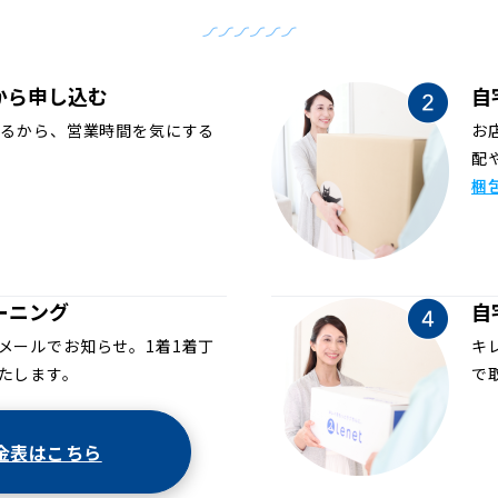
から申し込む
自
めるから、営業時間を気にする
お
配
梱
ーニング
自
メールでお知らせ。1着1着丁
キ
たします。
で
金表はこちら