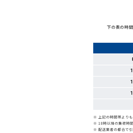
下の表の時間
1
1
1
※ 上記の時間帯より
※ 18時以降の集荷
※ 配送業者の都合で