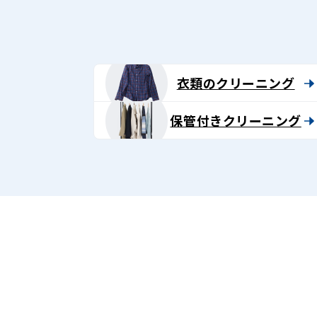
グ
-
Lenet〈リ
衣類のクリーニング
ネ
保管付きクリーニング
ッ
ト〉