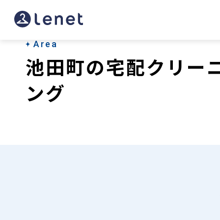
池
田
町
Area
池田町の宅配クリー
の
宅
ング
配
ク
リ
ー
ニ
ン