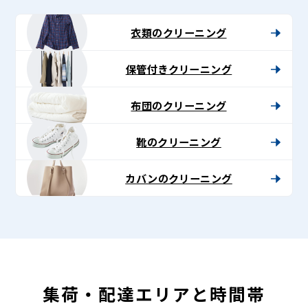
グ
-
衣類のクリーニング
Lenet〈リ
保管付きクリーニング
ネ
ッ
布団のクリーニング
ト〉
靴のクリーニング
カバンのクリーニング
集荷・配達エリアと時間帯