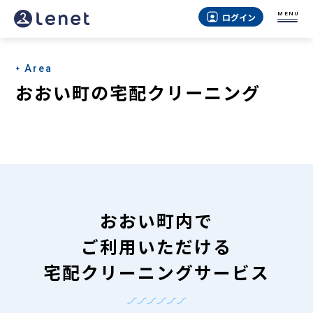
お
MENU
ログイン
お
い
Area
町
おおい町の宅配クリーニング
の
宅
配
ク
リ
おおい町内で
ー
ご利用いただける
ニ
宅配クリーニングサービス
ン