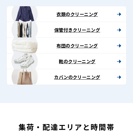
-
Lenet〈リ
衣類のクリーニング
ネ
保管付きクリーニング
ッ
ト〉
布団のクリーニング
靴のクリーニング
カバンのクリーニング
集荷・配達エリアと時間帯