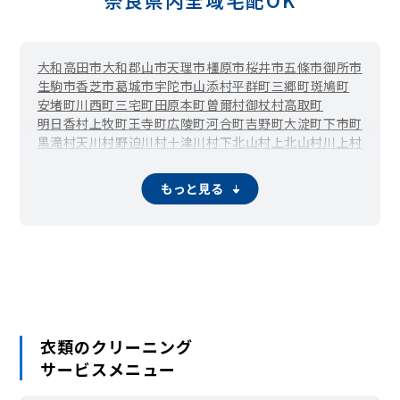
奈良県内全域宅配OK
大和高田市
大和郡山市
天理市
橿原市
桜井市
五條市
御所市
生駒市
香芝市
葛城市
宇陀市
山添村
平群町
三郷町
斑鳩町
安堵町
川西町
三宅町
田原本町
曽爾村
御杖村
高取町
明日香村
上牧町
王寺町
広陵町
河合町
吉野町
大淀町
下市町
黒滝村
天川村
野迫川村
十津川村
下北山村
上北山村
川上村
東吉野村
もっと見る
衣類のクリーニング
サービスメニュー