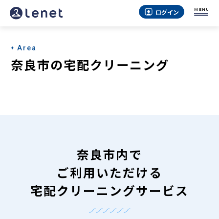
奈
MENU
ログイン
良
市
Area
の
奈良市の宅配クリーニング
宅
配
ク
リ
ー
奈良市内で
ニ
ご利用いただける
ン
宅配クリーニングサービス
グ