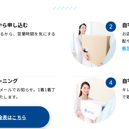
から申し込む
自
めるから、営業時間を気にする
お
配
梱
ーニング
自
メールでお知らせ。1着1着丁
キ
たします。
で
金表はこちら