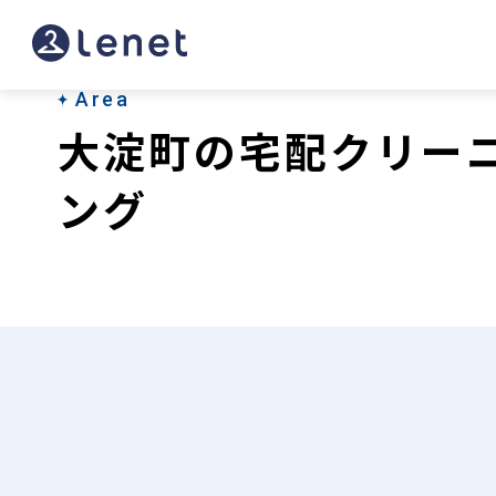
大
淀
町
Area
大淀町の宅配クリー
の
宅
ング
配
ク
リ
ー
ニ
ン