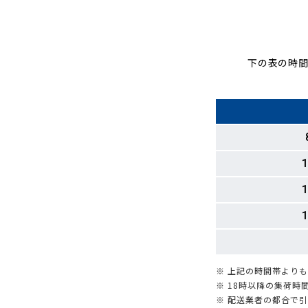
下の表の時間
1
1
1
※ 上記の時間帯より
※ 18時以降の集荷
※ 配送業者の都合で