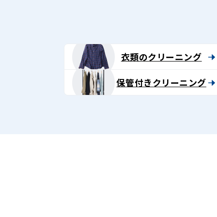
グ
-
Lenet〈リ
衣類のクリーニング
ネ
保管付きクリーニング
ッ
ト〉