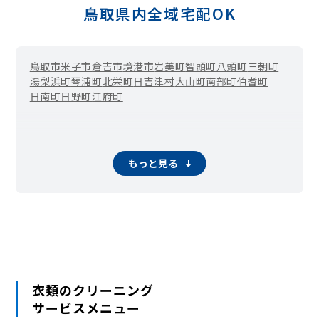
鳥取県内全域宅配OK
鳥取市
米子市
倉吉市
境港市
岩美町
智頭町
八頭町
三朝町
湯梨浜町
琴浦町
北栄町
日吉津村
大山町
南部町
伯耆町
日南町
日野町
江府町
もっと見る
衣類のクリーニング
サービスメニュー