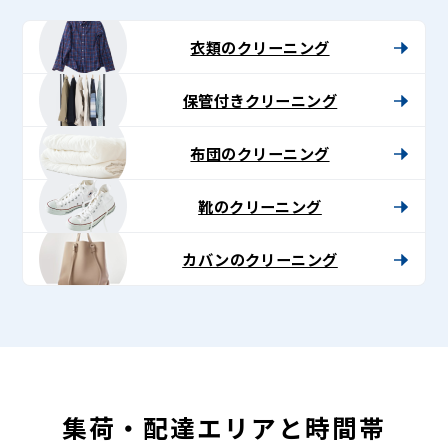
-
Lenet〈リ
衣類のクリーニング
ネ
保管付きクリーニング
ッ
ト〉
布団のクリーニング
靴のクリーニング
カバンのクリーニング
集荷・配達エリアと時間帯