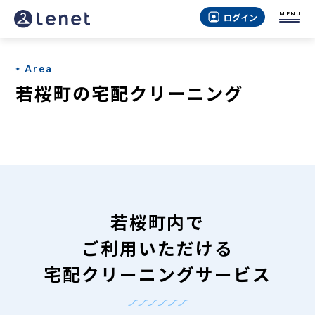
若
MENU
ログイン
桜
町
Area
の
若桜町の宅配クリーニング
宅
配
ク
リ
ー
若桜町内で
ニ
ご利用いただける
ン
宅配クリーニングサービス
グ