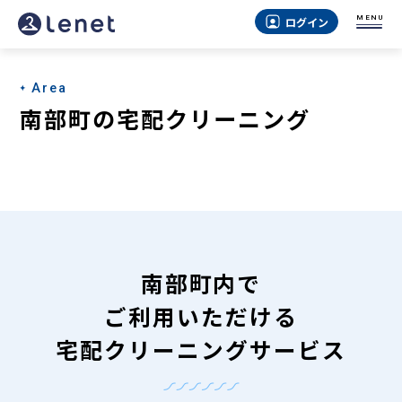
南
MENU
ログイン
部
町
Area
の
南部町の宅配クリーニング
宅
配
ク
リ
ー
南部町内で
ニ
ご利用いただける
ン
宅配クリーニングサービス
グ