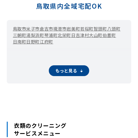
鳥取県内全域宅配OK
鳥取市
米子市
倉吉市
境港市
岩美町
若桜町
智頭町
八頭町
三朝町
湯梨浜町
琴浦町
北栄町
日吉津村
大山町
伯耆町
日南町
日野町
江府町
もっと見る
衣類のクリーニング
サービスメニュー