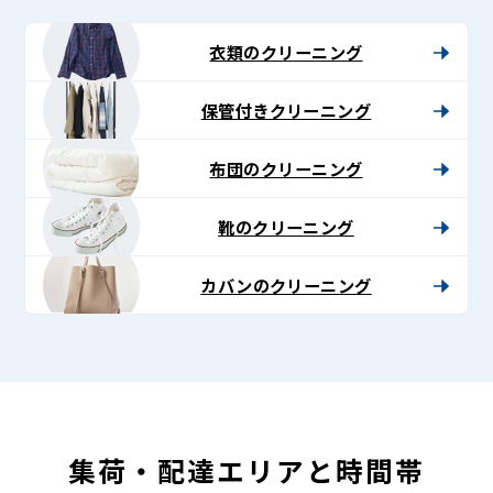
-
Lenet〈リ
衣類のクリーニング
ネ
保管付きクリーニング
ッ
ト〉
布団のクリーニング
靴のクリーニング
カバンのクリーニング
集荷・配達エリアと時間帯