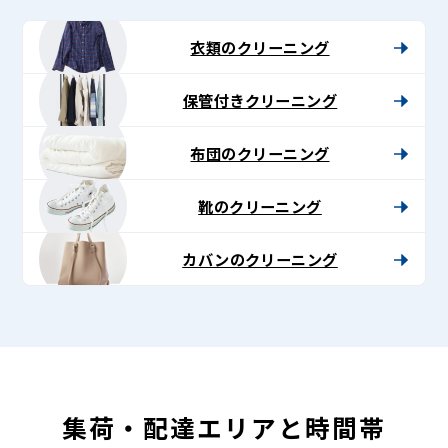
-
Lenet〈リ
衣類のクリーニング
ネ
保管付きクリーニング
ッ
ト〉
布団のクリーニング
靴のクリーニング
カバンのクリーニング
集荷・配達エリアと時間帯