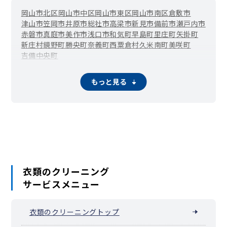
岡山市北区
岡山市中区
岡山市東区
岡山市南区
倉敷市
津山市
笠岡市
井原市
総社市
高梁市
新見市
備前市
瀬戸内市
赤磐市
真庭市
美作市
浅口市
和気町
早島町
里庄町
矢掛町
新庄村
鏡野町
勝央町
奈義町
西粟倉村
久米南町
美咲町
吉備中央町
もっと見る
衣類のクリーニング
サービスメニュー
衣類のクリーニングトップ