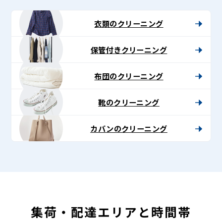
-
Lenet〈リ
衣類のクリーニング
ネ
保管付きクリーニング
ッ
ト〉
布団のクリーニング
靴のクリーニング
カバンのクリーニング
集荷・配達エリアと時間帯