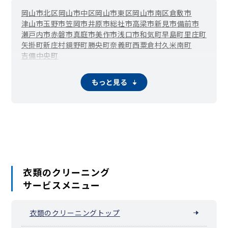
岡山市北区
岡山市中区
岡山市東区
岡山市南区
倉敷市
津山市
玉野市
笠岡市
井原市
総社市
高梁市
新見市
備前市
瀬戸内市
赤磐市
真庭市
美作市
浅口市
和気町
早島町
里庄町
矢掛町
新庄村
鏡野町
勝央町
奈義町
西粟倉村
久米南町
吉備中央町
もっと見る
衣類のクリーニング
サービスメニュー
衣類のクリーニングトップ