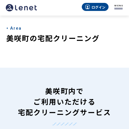
美
MENU
ログイン
咲
町
Area
の
美咲町の宅配クリーニング
宅
配
ク
リ
ー
美咲町内で
ニ
ご利用いただける
ン
宅配クリーニングサービス
グ