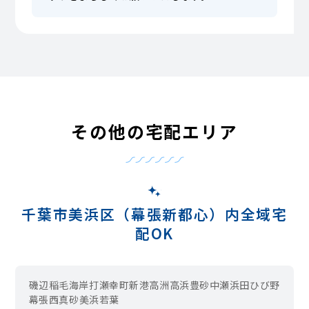
その他の宅配エリア
千葉市美浜区（幕張新都心）内全域宅
配OK
磯辺
稲毛海岸
打瀬
幸町
新港
高洲
高浜
豊砂
中瀬
浜田
ひび野
幕張西
真砂
美浜
若葉