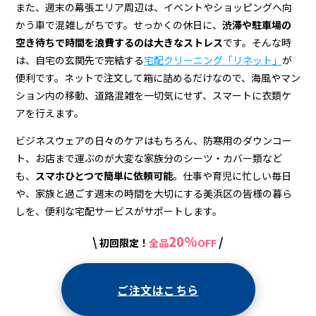
また、週末の幕張エリア周辺は、イベントやショッピングへ向
かう車で混雑しがちです。せっかくの休日に、
渋滞や駐車場の
空き待ちで時間を浪費するのは大きなストレス
です。そんな時
は、自宅の玄関先で完結する
宅配クリーニング「リネット」
が
便利です。ネットで注文して箱に詰めるだけなので、海風やマン
ション内の移動、道路混雑を一切気にせず、スマートに衣類ケ
アを行えます。
ビジネスウェアの日々のケアはもちろん、防寒用のダウンコー
ト、お店まで運ぶのが大変な家族分のシーツ・カバー類など
も、
スマホひとつで簡単に依頼可能
。仕事や育児に忙しい毎日
や、家族と過ごす週末の時間を大切にする美浜区の皆様の暮ら
しを、便利な宅配サービスがサポートします。
20%
\
/
初回限定！
全品
OFF
ご注文はこちら