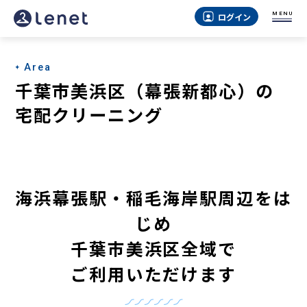
千
MENU
ログイン
葉
市
Area
美
千葉市美浜区（幕張新都心）の
浜
宅配クリーニング
区
（幕
張
海浜幕張駅・稲毛海岸駅周辺をは
新
じめ
都
千葉市美浜区全域で
心）
ご利用いただけます
の