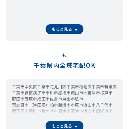
もっと見る
千葉県内全域宅配OK
千葉市中央区
千葉市花見川区
千葉市稲毛区
千葉市若葉区
千葉市緑区
銚子市
市川市
船橋市
館山市
木更津市
松戸市
野田市
茂原市
成田市
佐倉市
東金市
旭市
習志野市（津田沼）
柏市
勝浦市
市原市
流山市
八千代市
我孫子市
鴨川市
鎌ケ谷市
君津市
富津市
浦安市
四街道市
袖ケ浦市
八街市
印西市
白井市
富里市
南房総市
匝瑳市
香取市
山武市
いすみ市
大網白里市
酒々井町
栄町
神崎町
もっと見る
多古町
東庄町
九十九里町
芝山町
横芝光町
一宮町
睦沢町