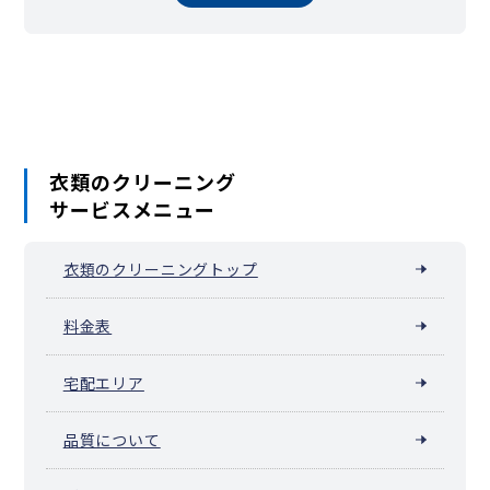
長生村
白子町
長柄町
長南町
大多喜町
御宿町
鋸南町
衣類のクリーニング
サービスメニュー
衣類のクリーニングトップ
料金表
宅配エリア
品質について