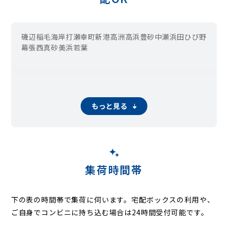
磯辺
稲毛海岸
打瀬
幸町
新港
高洲
高浜
豊砂
中瀬
浜田
ひび野
幕張西
真砂
美浜
若葉
もっと見る
集荷時間帯
下の表の時間帯で集荷に伺います。
宅配ボックスの利用や、
ご自身でコンビニに持ち込む場合は24時間受付可能です。