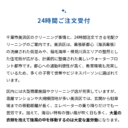
宅
配
ク
24時間ご注文受付
リ
千葉市美浜区のクリーニング事情と、24時間注文できる宅配ク
ー
リーニングのご案内です。美浜区は、幕張新都心（海浜幕張）
ニ
の洗練された街並みや、稲毛海岸・検見川浜エリアの整然とし
た住宅街が広がる、計画的に整備された美しいウォーターフロ
ン
ント都市です。都心への通勤利便性が高く、教育環境も充実し
グ
ているため、多くの子育て世帯やビジネスパーソンに選ばれて
います。
区内には大型商業施設やクリーニング店が充実していますが、
高層マンションや大規模団地が多い美浜区では、玄関から駐車
場までの移動距離が長く、エレベーターの乗り降りだけでも一
苦労です。加えて、海沿い特有の強い風が吹く日も多く、
大量の
衣類を抱えて強風の中を移動するのは大変な重労働
になります。