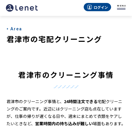
君
MENU
ログイン
津
市
Area
の
君津市の宅配クリーニング
ク
リ
ー
君津市のクリーニング事情
ニ
ン
グ
君津市のクリーニング事情と、
24時間注文できる
宅配クリーニ
店
ングのご案内です。近辺にはクリーニング店も点在しています
が、仕事の帰りが遅くなる日や、週末にまとめて衣類をケアし
＆
たいときなど、
営業時間内の持ち込みが難しい
場面もあります。