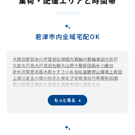
集荷・配達エリアと時間帯
君津市内全域宅配OK
大野台
愛宕
糸川
芋窪
岩出
植畑
内箕輪
内蓑輪
浦田
大井戸
大岩
大戸見
大戸見旧名殿
大山野
大鷲新田
奥米
小櫃台
折木沢
賀恵渕
香木原
かずさ小糸
加名盛
鹿野山
鎌滝
上新田
上湯江
釜生
川俣
川谷
北久保
北子安
君津台
行馬
黄和田畑
草川原
蔵玉
栗坪
久留里
久留里市場
久留里大谷
久留里大和田
小市部
小糸大谷
郡
小山野
坂畑
笹
貞元
皿引
三田
新御堂
下湯江
宿原
小香
白駒
末吉
杉谷
清和市場
草牛
もっと見る
外箕輪
台
高水
滝原
旅名
俵田
作木
辻森
寺沢
常代
戸崎
利根
豊田
豊英
中富
長石
西粟倉
西猪原
西坂田
西日笠
日渡根
糠田
糠田飛地
怒田沢
怒田
練木
長谷川
浜子
東粟倉
東猪原
東坂田
東日笠
尾車
人見
平山
広岡
福岡
藤林
二入
法木
法木作
馬登
南久保
南子安
三直
宮下
向郷
六手
杢師
八重原
柳城
陽光台
吉野
塚原