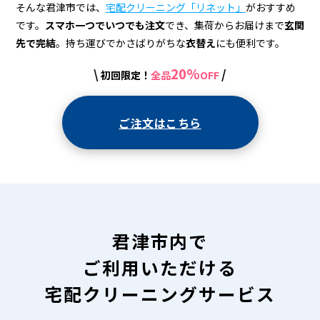
宅
そんな君津市では、
宅配クリーニング「リネット」
がおすすめ
配
です。
スマホ一つでいつでも注文
でき、集荷からお届けまで
玄関
先で完結
。持ち運びでかさばりがちな
衣替え
にも便利です。
ク
リ
20%
\
/
初回限定！
全品
OFF
ー
ご注文はこちら
ニ
ン
グ
君津市内で
ご利用いただける
宅配クリーニングサービス