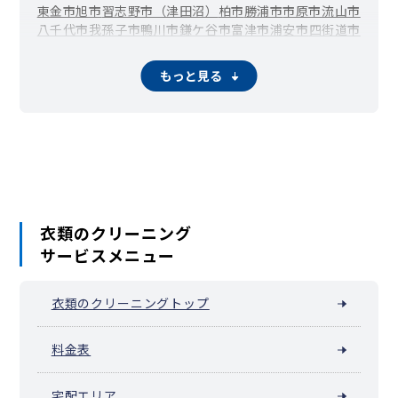
東金市
旭市
習志野市（津田沼）
柏市
勝浦市
市原市
流山市
八千代市
我孫子市
鴨川市
鎌ケ谷市
富津市
浦安市
四街道市
袖ケ浦市
八街市
印西市
白井市
富里市
南房総市
匝瑳市
香取市
山武市
いすみ市
大網白里市
酒々井町
栄町
神崎町
もっと見る
多古町
東庄町
九十九里町
芝山町
横芝光町
一宮町
睦沢町
長生村
白子町
長柄町
長南町
大多喜町
御宿町
鋸南町
衣類のクリーニング
サービスメニュー
衣類のクリーニングトップ
料金表
宅配エリア