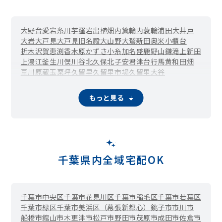
大野台
愛宕
糸川
芋窪
岩出
植畑
内箕輪
内蓑輪
浦田
大井戸
大岩
大戸見
大戸見旧名殿
大山野
大鷲新田
奥米
小櫃台
折木沢
賀恵渕
香木原
かずさ小糸
加名盛
鹿野山
鎌滝
上新田
上湯江
釜生
川俣
川谷
北久保
北子安
君津台
行馬
黄和田畑
草川原
蔵玉
栗坪
久留里
久留里市場
久留里大谷
久留里大和田
小市部
小糸大谷
郡
小山野
坂畑
笹
貞元
皿引
三田
新御堂
下湯江
宿原
小香
白駒
末吉
杉谷
清和市場
草牛
もっと見る
外箕輪
台
高水
滝原
旅名
俵田
作木
辻森
寺沢
常代
戸崎
利根
豊田
豊英
中富
長石
西粟倉
西猪原
西坂田
西日笠
日渡根
糠田
糠田飛地
怒田沢
怒田
練木
長谷川
浜子
東粟倉
東猪原
東坂田
東日笠
尾車
人見
平山
広岡
福岡
藤林
二入
法木
法木作
馬登
南久保
南子安
三直
宮下
向郷
六手
杢師
八重原
柳城
陽光台
吉野
塚原
千葉県内全域宅配OK
千葉市中央区
千葉市花見川区
千葉市稲毛区
千葉市若葉区
千葉市緑区
千葉市美浜区（幕張新都心）
銚子市
市川市
船橋市
館山市
木更津市
松戸市
野田市
茂原市
成田市
佐倉市