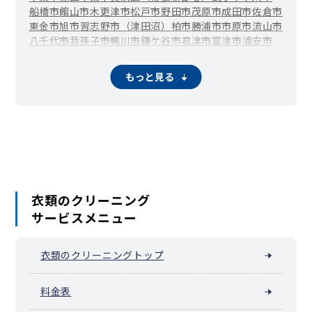
船橋市
館山市
木更津市
松戸市
野田市
茂原市
成田市
佐倉市
東金市
旭市
習志野市（津田沼）
柏市
勝浦市
市原市
流山市
八千代市
我孫子市
鴨川市
鎌ケ谷市
君津市
富津市
浦安市
四街道市
袖ケ浦市
八街市
印西市
白井市
富里市
南房総市
匝瑳市
香取市
山武市
いすみ市
大網白里市
酒々井町
栄町
もっと見る
神崎町
多古町
東庄町
九十九里町
芝山町
横芝光町
一宮町
睦沢町
長生村
白子町
長柄町
長南町
御宿町
鋸南町
衣類のクリーニング
サービスメニュー
衣類のクリーニングトップ
料金表