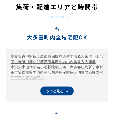
集荷・配達エリアと時間帯
大多喜町内全域宅配OK
粟又
板谷
伊保田
上原西部田柳原入会
宇筒原
大田代
小土呂
面白
会所
川畑
久我原
葛藤
黒原
小内
小内笛倉入会
紺屋
小沢又
小田代
小苗
小谷松
猿稲
三条
下大多喜
庄司
新丁
泉水
田丁
筒森
馬場内
原内
平沢
笛倉
船子
部田
堀切
三又
百鉾
森宮
弥喜用
八声
湯倉
弓木
もっと見る