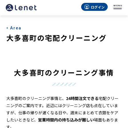
大
MENU
ログイン
多
喜
Area
町
大多喜町の宅配クリーニング
の
ク
リ
大多喜町のクリーニング事情
ー
ニ
ン
大多喜町のクリーニング事情と、
24時間注文できる
宅配クリー
グ
ニングのご案内です。近辺にはクリーニング店も点在していま
すが、仕事の帰りが遅くなる日や、週末にまとめて衣類をケア
店
したいときなど、
営業時間内の持ち込みが難しい
場面もありま
す。