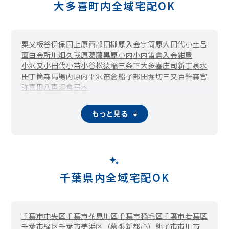
大多喜町内全域宅配OK
粟又
板谷
伊保田
上原西部田柳原入会
宇筒原
大田代
小土呂
面白
会所
川畑
久我原
葛藤
黒原
小内
小内笛倉入会
紺屋
小沢又
小田代
小苗
小谷松
猿稲
三条
下大多喜
庄司
新丁
泉水
田丁
筒森
馬場内
原内
平沢
笛倉
船子
部田
堀切
三又
百鉾
森宮
弥喜用
八声
湯倉
弓木
もっと見る
千葉県内全域宅配OK
千葉市中央区
千葉市花見川区
千葉市稲毛区
千葉市若葉区
千葉市緑区
千葉市美浜区（幕張新都心）
銚子市
市川市