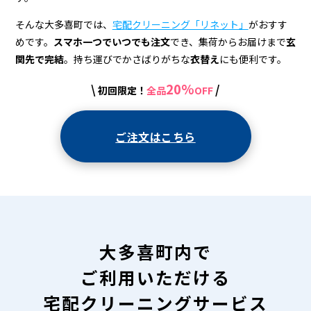
＆
宅
そんな大多喜町では、
宅配クリーニング「リネット」
がおすす
めです。
スマホ一つでいつでも注文
でき、集荷からお届けまで
玄
配
関先で完結
。持ち運びでかさばりがちな
衣替え
にも便利です。
ク
20%
\
/
初回限定！
全品
OFF
リ
ー
ご注文はこちら
ニ
ン
グ
大多喜町内で
ご利用いただける
宅配クリーニングサービス