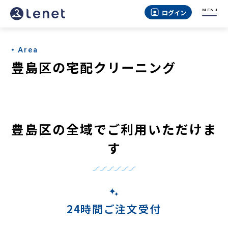
豊
MENU
ログイン
島
区
Area
の
豊島区の宅配クリーニング
宅
配
ク
豊島区の全域でご利用いただけま
リ
す
ー
ニ
ン
グ
24時間ご注文受付