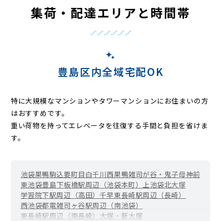
集荷・配達エリアと時間帯
豊島区内全域宅配OK
特に大規模なマンションやタワーマンションにお住まいの方
はおすすめです。
重い荷物を持ってエレベータを往復する手間と負担を省けま
す。
池袋
巣鴨
駒込
要町
目白
千川
西巣鴨
雑司が谷・鬼子母神前
東池袋
豊島
下板橋駅周辺（池袋本町）
上池袋
北大塚
学習院下駅周辺（高田）
千早
東長崎駅周辺（長崎）
西池袋
都電雑司ヶ谷駅周辺（南池袋）
東長崎駅周辺（南長崎）
大塚・新大塚