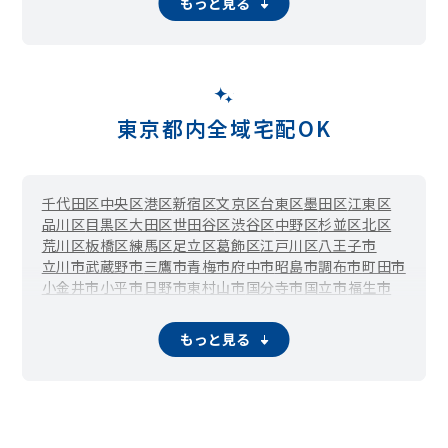
もっと見る
東京都内全域宅配OK
千代田区
中央区
港区
新宿区
文京区
台東区
墨田区
江東区
品川区
目黒区
大田区
世田谷区
渋谷区
中野区
杉並区
北区
荒川区
板橋区
練馬区
足立区
葛飾区
江戸川区
八王子市
立川市
武蔵野市
三鷹市
青梅市
府中市
昭島市
調布市
町田市
小金井市
小平市
日野市
東村山市
国分寺市
国立市
福生市
狛江市
東大和市
清瀬市
東久留米市
武蔵村山市
多摩市
稲城市
羽村市
あきる野市
西東京市
瑞穂町
日の出町
檜原村
もっと見る
奥多摩町
大島町
利島村
新島村
神津島村
三宅村
御蔵島村
八丈町
青ヶ島村
小笠原村