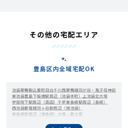
その他の宅配エリア
豊島区内全域宅配OK
池袋
巣鴨
駒込
要町
目白
千川
西巣鴨
雑司が谷・鬼子母神前
東池袋
豊島
下板橋駅周辺（池袋本町）
上池袋
北大塚
学習院下駅周辺（高田）
千早
東長崎駅周辺（長崎）
西池袋
都電雑司ヶ谷駅周辺（南池袋）
東長崎駅周辺（南長崎）
大塚・新大塚