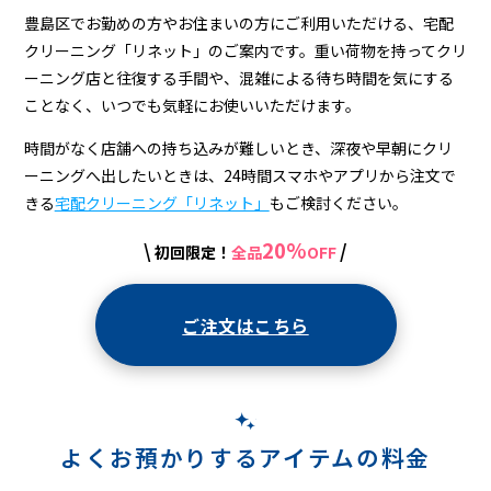
-
豊島区でお勤めの方やお住まいの方にご利用いただける、宅配
Lenet〈リ
クリーニング「リネット」のご案内です。重い荷物を持ってクリ
ネ
ーニング店と往復する手間や、混雑による待ち時間を気にする
ことなく、いつでも気軽にお使いいただけます。
ッ
ト〉
時間がなく店舗への持ち込みが難しいとき、深夜や早朝にクリ
ーニングへ出したいときは、24時間スマホやアプリから注文で
きる
宅配クリーニング「リネット」
もご検討ください。
20%
\
/
初回限定！
全品
OFF
ご注文はこちら
よくお預かりするアイテムの料金