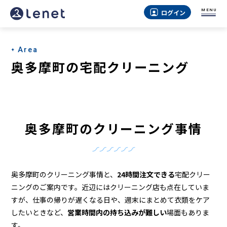
奥
MENU
ログイン
多
摩
Area
町
奥多摩町の宅配クリーニング
の
ク
リ
奥多摩町のクリーニング事情
ー
ニ
ン
奥多摩町のクリーニング事情と、
24時間注文できる
宅配クリー
グ
ニングのご案内です。近辺にはクリーニング店も点在していま
すが、仕事の帰りが遅くなる日や、週末にまとめて衣類をケア
店
したいときなど、
営業時間内の持ち込みが難しい
場面もありま
す。