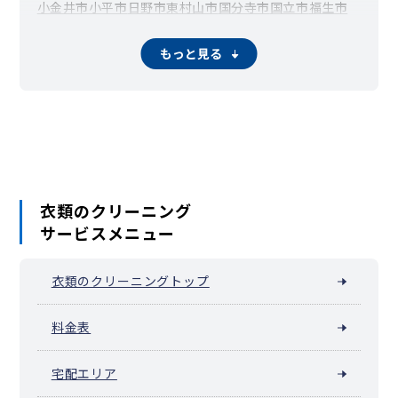
小金井市
小平市
日野市
東村山市
国分寺市
国立市
福生市
狛江市
東大和市
清瀬市
東久留米市
武蔵村山市
多摩市
稲城市
羽村市
あきる野市
西東京市
瑞穂町
日の出町
檜原村
もっと見る
大島町
利島村
新島村
神津島村
三宅村
御蔵島村
八丈町
青ヶ島村
小笠原村
衣類のクリーニング
サービスメニュー
衣類のクリーニングトップ
料金表
宅配エリア