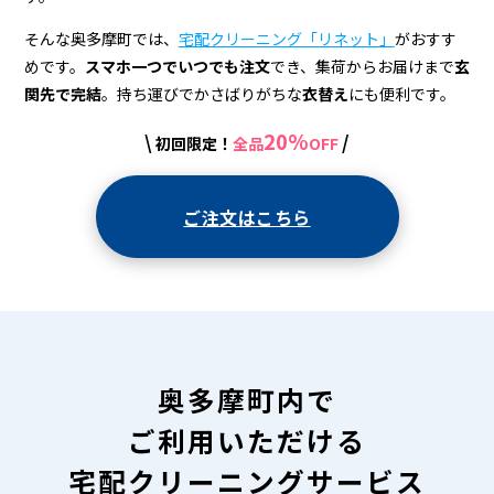
＆
宅
そんな奥多摩町では、
宅配クリーニング「リネット」
がおすす
めです。
スマホ一つでいつでも注文
でき、集荷からお届けまで
玄
配
関先で完結
。持ち運びでかさばりがちな
衣替え
にも便利です。
ク
20%
\
/
初回限定！
全品
OFF
リ
ー
ご注文はこちら
ニ
ン
グ
奥多摩町内で
ご利用いただける
宅配クリーニングサービス