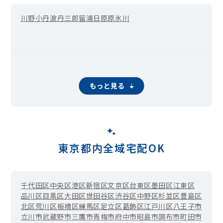
川野
小丹波
丹三郎
留浦
日原
原
氷川
もっと見る
東京都内全域宅配OK
千代田区
中央区
港区
新宿区
文京区
台東区
墨田区
江東区
品川区
目黒区
大田区
世田谷区
渋谷区
中野区
杉並区
豊島区
北区
荒川区
板橋区
練馬区
足立区
葛飾区
江戸川区
八王子市
立川市
武蔵野市
三鷹市
青梅市
府中市
昭島市
調布市
町田市