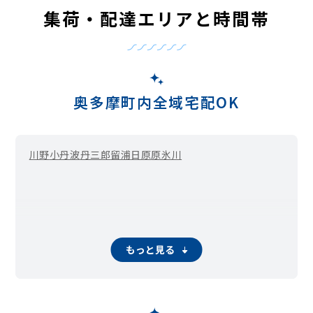
集荷・配達エリアと時間帯
奥多摩町内全域宅配OK
川野
小丹波
丹三郎
留浦
日原
原
氷川
もっと見る