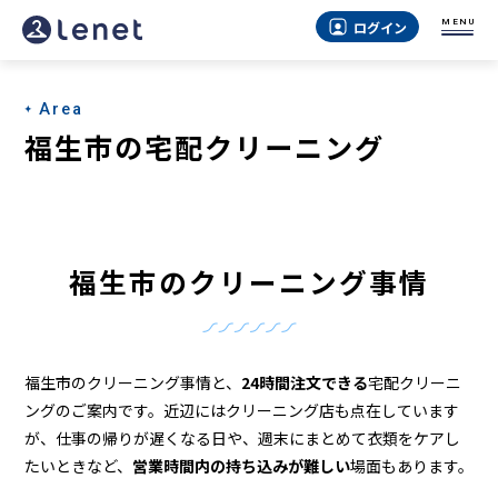
福
MENU
ログイン
生
市
Area
の
福生市の宅配クリーニング
ク
リ
ー
福生市のクリーニング事情
ニ
ン
グ
福生市のクリーニング事情と、
24時間注文できる
宅配クリーニ
店
ングのご案内です。近辺にはクリーニング店も点在しています
が、仕事の帰りが遅くなる日や、週末にまとめて衣類をケアし
＆
たいときなど、
営業時間内の持ち込みが難しい
場面もあります。