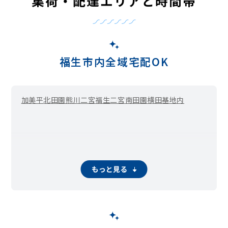
集荷・配達エリアと時間帯
福生市内全域宅配OK
加美平
北田園
熊川二宮
福生二宮
南田園
横田基地内
もっと見る