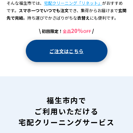
宅
そんな福生市では、
宅配クリーニング「リネット」
がおすすめ
配
です。
スマホ一つでいつでも注文
でき、集荷からお届けまで
玄関
先で完結
。持ち運びでかさばりがちな
衣替え
にも便利です。
ク
リ
20%
\
/
初回限定！
全品
OFF
ー
ご注文はこちら
ニ
ン
グ
福生市内で
ご利用いただける
宅配クリーニングサービス