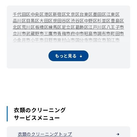
千代田区
中央区
港区
新宿区
文京区
台東区
墨田区
江東区
品川区
目黒区
大田区
世田谷区
渋谷区
中野区
杉並区
豊島区
北区
荒川区
板橋区
練馬区
足立区
葛飾区
江戸川区
八王子市
立川市
武蔵野市
三鷹市
青梅市
府中市
昭島市
調布市
町田市
小金井市
小平市
日野市
東村山市
国分寺市
国立市
狛江市
東大和市
清瀬市
東久留米市
武蔵村山市
多摩市
稲城市
羽村市
あきる野市
西東京市
瑞穂町
日の出町
檜原村
もっと見る
奥多摩町
大島町
利島村
新島村
神津島村
三宅村
御蔵島村
八丈町
青ヶ島村
小笠原村
衣類のクリーニング
サービスメニュー
衣類のクリーニングトップ