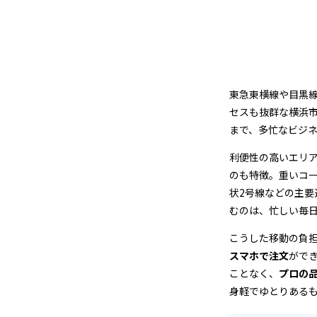
ー
ニ
ン
グ
東急東横線や目黒線
セスも抜群な横浜
まで、多忙なビジ
利便性の高いエリ
のも特徴。重いコ
状2号線などの主
むのは、忙しい毎
こうした移動の負
スマホで注文
がで
ことなく、
プロの
身軽でゆとりある