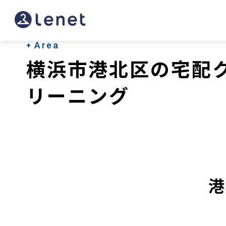
横
浜
市
Area
横浜市港北区の宅配
港
北
リーニング
区
の
宅
配
港
ク
リ