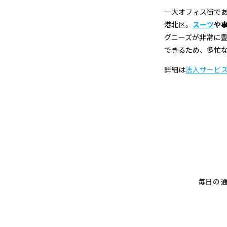
一大オフィス街で
港北区。
スーツ
や
グニーズが非常に
できるため、多忙
詳細は
法人サービ
毎日の