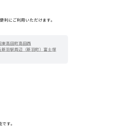
便利にご利用いただけます。
田東
高田町
高田西
丘
新羽駅周辺（新羽町）
富士塚
能です。