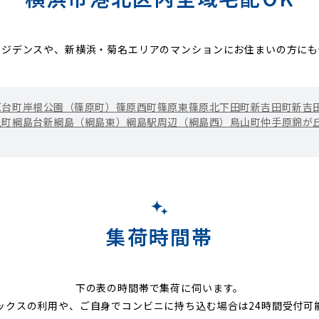
レジデンスや、新横浜・菊名エリアのマンションにお住まいの方にも
原台町
岸根公園（篠原町）
篠原西町
篠原東
篠原北
下田町
新吉田町
新吉
上町
綱島台
新綱島（綱島東）
綱島駅周辺（綱島西）
鳥山町
仲手原
錦が
集荷時間帯
下の表の時間帯で集荷に伺います。
ックスの利用や、ご自身でコンビニに持ち込む場合は24時間受付可