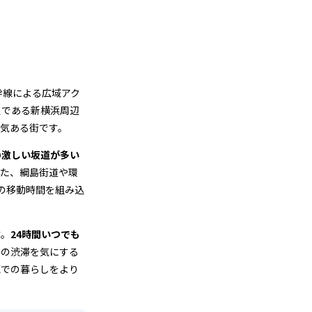
幹線による広域アク
点である新横浜周辺
気ある街です。
の激しい坂道が多い
また、綱島街道や環
の移動時間を組み込
す。
24時間いつでも
路の渋滞を気にする
区での暮らしをより