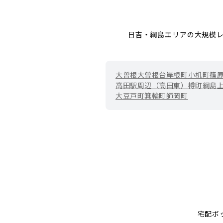
日吉・綱島エリアの大規模
大曽根
大曽根台
岸根町
小机町
篠
高田駅周辺（高田東）
樽町
綱島
大豆戸町
箕輪町
師岡町
宅配ボ