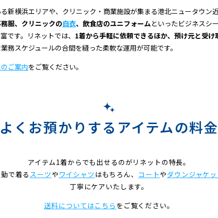
ある新横浜エリアや、クリニック・商業施設が集まる港北ニュータウン
事務服、クリニックの
白衣
、飲食店のユニフォーム
といったビジネスシ
豊富です。リネットでは、
1着から手軽に依頼できるほか、預け元と受け
な業務スケジュールの合間を縫った柔軟な運用が可能です。
スのご案内
をご覧ください。
よくお預かりするアイテムの料
アイテム1着からでも出せるのがリネットの特長。
通勤で着る
スーツ
や
ワイシャツ
はもちろん、
コート
や
ダウンジャケッ
丁寧にケアいたします。
送料についてはこちら
をご覧ください。