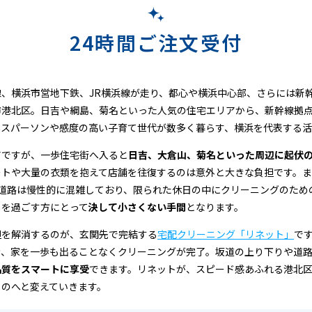
24時間ご注文受付
、横浜市営地下鉄、JR横浜線が走り、都心や横浜中心部、さらには新
市港北区。日吉や綱島、菊名といった人気の住宅エリアから、新幹線拠
ネスパーソンや感度の高い子育て世代が数多く暮らす、横浜を代表する活
アですが、一歩住宅街へ入ると
日吉、大倉山、菊名といった周辺に起伏
ートや大量の衣類を抱えて店舗を往復するのは意外と大きな負担です。
要道路は慢性的に混雑しており、限られた休日の中にクリーニングのため
日を過ごす方にとって
決して小さくない手間
となります。
担を解消するのが、玄関先で完結する
宅配クリーニング「リネット」
で
き、家を一歩も出ることなくクリーニングが完了。坂道の上り下りや道
品質をスマートに享受
できます。リネットが、スピード感あふれる港北
ものへと変えていきます。