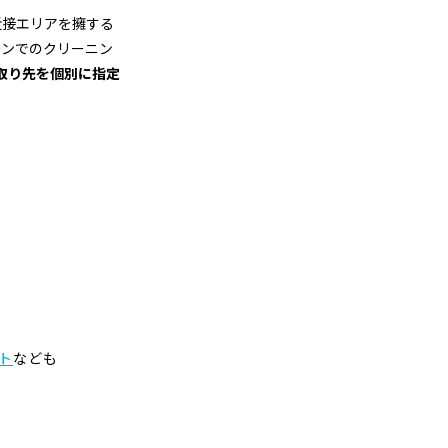
近接エリアを擁する
ーンでのクリーニン
取り先を個別に指定
金
ト
なども