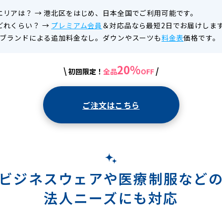
エリアは？
→
港北区をはじめ、日本全国でご利用可能です。
どれくらい？
→
プレミアム会員
＆対応品なら最短2日でお届けしま
ブランドによる追加料金なし。ダウンやスーツも
料金表
価格です。
20%
\
/
初回限定！
全品
OFF
ご注文はこちら
ビジネスウェアや医療制服など
法人ニーズにも対応