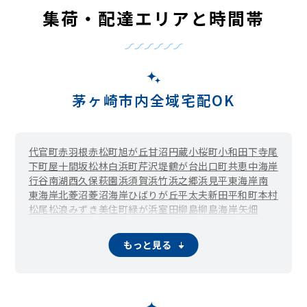
集荷・配達エリアと時間帯
茅ヶ崎市内全域宅配OK
代官町
赤羽根
赤松町
旭が丘
甘沼
円蔵
小桜町
小和田
下寺尾
下町屋
十間坂
松林
白浜町
芹沢
堤
鶴が台
出口町
共恵
中海岸
行谷
南湖
西久保
萩園
浜須賀
浜竹
浜之郷
浜見平
東海岸南
東海岸北
菱沼
菱沼海岸
ひばりが丘
平太夫新田
平和町
本村
松尾
松浪
みずき
美住町
緑が浜
室田
柳島
柳島海岸
矢畑
もっと見る