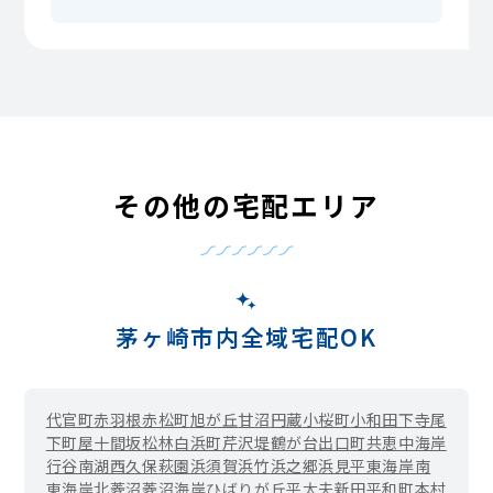
その他の宅配エリア
茅ヶ崎市内全域宅配OK
代官町
赤羽根
赤松町
旭が丘
甘沼
円蔵
小桜町
小和田
下寺尾
下町屋
十間坂
松林
白浜町
芹沢
堤
鶴が台
出口町
共恵
中海岸
行谷
南湖
西久保
萩園
浜須賀
浜竹
浜之郷
浜見平
東海岸南
東海岸北
菱沼
菱沼海岸
ひばりが丘
平太夫新田
平和町
本村