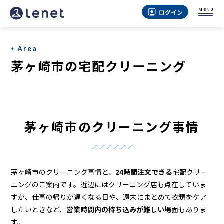
茅
MENU
ログイン
ヶ
崎
Area
市
茅ヶ崎市の宅配クリーニング
の
ク
リ
茅ヶ崎市のクリーニング事情
ー
ニ
ン
茅ヶ崎市のクリーニング事情と、
24時間注文できる
宅配クリー
グ
ニングのご案内です。近辺にはクリーニング店も点在していま
すが、仕事の帰りが遅くなる日や、週末にまとめて衣類をケア
店
したいときなど、
営業時間内の持ち込みが難しい
場面もありま
す。