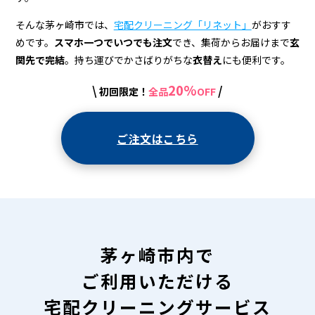
＆
宅
そんな茅ヶ崎市では、
宅配クリーニング「リネット」
がおすす
めです。
スマホ一つでいつでも注文
でき、集荷からお届けまで
玄
配
関先で完結
。持ち運びでかさばりがちな
衣替え
にも便利です。
ク
20%
\
/
初回限定！
全品
OFF
リ
ー
ご注文はこちら
ニ
ン
グ
茅ヶ崎市内で
ご利用いただける
宅配クリーニングサービス