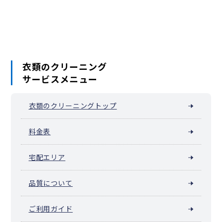
海老名市
座間市
南足柄市
綾瀬市
葉山町
寒川町
大磯町
二宮町
中井町
大井町
松田町
山北町
開成町
箱根町
真鶴町
湯河原町
愛川町
清川村
衣類のクリーニング
サービスメニュー
衣類のクリーニングトップ
料金表
宅配エリア
品質について
ご利用ガイド