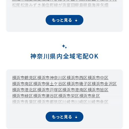
松尾
松浪
みずき
美住町
緑が浜
室田
柳島
柳島海岸
矢畑
もっと見る
神奈川県内全域宅配OK
横浜市鶴見区
横浜市神奈川区
横浜市西区
横浜市中区
横浜市南区
横浜市保土ケ谷区
横浜市磯子区
横浜市金沢区
横浜市港北区
横浜市戸塚区
横浜市港南区
横浜市旭区
横浜市緑区
横浜市瀬谷区
横浜市栄区
横浜市泉区
横浜市青葉区
横浜市都筑区
川崎市川崎区
川崎市幸区
川崎市中原区
川崎市高津区
川崎市多摩区
川崎市宮前区
川崎市麻生区
相模原市緑区（橋本）
相模原市中央区
もっと見る
相模原市南区（相模大野）
横須賀市
平塚市
鎌倉市
藤沢市
小田原市
逗子市
三浦市
秦野市
厚木市
大和市
伊勢原市