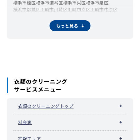
横浜市緑区
横浜市瀬谷区
横浜市栄区
横浜市泉区
横浜市都筑区
川崎市川崎区
川崎市幸区
川崎市中原区
川崎市高津区
川崎市多摩区
川崎市宮前区
川崎市麻生区
相模原市緑区（橋本）
相模原市中央区
もっと見る
相模原市南区（相模大野）
横須賀市
平塚市
鎌倉市
藤沢市
小田原市
茅ヶ崎市
逗子市
三浦市
秦野市
厚木市
大和市
伊勢原市
海老名市
座間市
南足柄市
綾瀬市
葉山町
寒川町
大磯町
二宮町
中井町
大井町
松田町
山北町
開成町
箱根町
真鶴町
湯河原町
愛川町
清川村
衣類のクリーニング
サービスメニュー
衣類のクリーニングトップ
料金表
宅配エリア