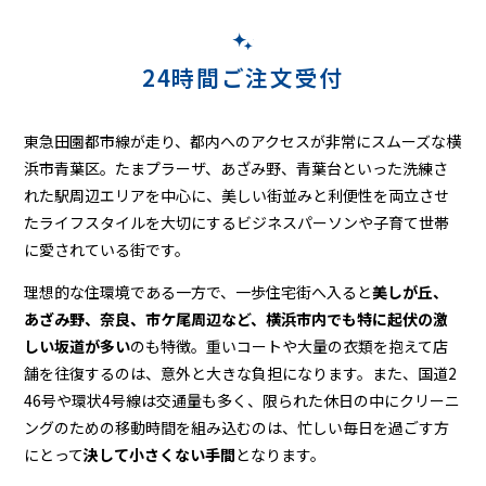
ニ
ン
グ
24時間ご注文受付
東急田園都市線が走り、都内へのアクセスが非常にスムーズな横
浜市青葉区。たまプラーザ、あざみ野、青葉台といった洗練さ
れた駅周辺エリアを中心に、美しい街並みと利便性を両立させ
たライフスタイルを大切にするビジネスパーソンや子育て世帯
に愛されている街です。
理想的な住環境である一方で、一歩住宅街へ入ると
美しが丘、
あざみ野、奈良、市ケ尾周辺など、横浜市内でも特に起伏の激
しい坂道が多い
のも特徴。重いコートや大量の衣類を抱えて店
舗を往復するのは、意外と大きな負担になります。また、国道2
46号や環状4号線は交通量も多く、限られた休日の中にクリーニ
ングのための移動時間を組み込むのは、忙しい毎日を過ごす方
にとって
決して小さくない手間
となります。