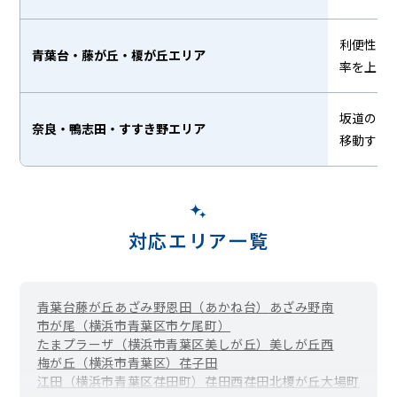
利便性の
青葉台・藤が丘・榎が丘エリア
率を上げ
坂道の多
奈良・鴨志田・すすき野エリア
移動する
対応エリア一覧
青葉台
藤が丘
あざみ野
恩田（あかね台）
あざみ野南
市が尾（横浜市青葉区市ケ尾町）
たまプラーザ（横浜市青葉区美しが丘）
美しが丘西
梅が丘（横浜市青葉区）
荏子田
江田（横浜市青葉区荏田町）
荏田西
荏田北
榎が丘
大場町