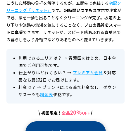
こうした移動の負担を解消するのが、玄関先で完結する
宅配ク
リーニング「リネット」
です。
24時間いつでもスマホで注文
が
でき、家を一歩も出ることなくクリーニングが完了。坂道の上
り下りや道路の渋滞を気にすることなく、
プロの品質をスマー
トに享受
できます。リネットが、スピード感あふれる青葉区で
の暮らしをより身軽でゆとりあるものへと変えていきます。
利用できるエリアは？
→
青葉区をはじめ、日本全
国でご利用可能です。
仕上がりはどれくらい？
→
プレミアム会員
＆対応
品なら最短2日でお届けします。
料金は？
→
ブランドによる追加料金なし。ダウン
やスーツも
料金表
価格です。
20%
\
/
初回限定！
全品
OFF