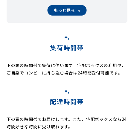
恩田町
柿の木台
桂台
上谷本町
鴨志田町
鉄町
黒須田
桜台
さつきが丘
寺家町
下谷本町
しらとり台
新石川
すすき野
もっと見る
すみよし台
たちばな台
田奈町
千草台
つつじが丘（横浜市青葉区）
奈良（横浜市青葉区）
こどもの国（横浜市青葉区奈良町）
成合町
松風台
みすずが丘（横浜市青葉区）
みたけ台
緑山
もえぎ野
元石川町
もみの木台
若草台
集荷時間帯
下の表の時間帯で集荷に伺います。
宅配ボックスの利用や、
ご自身でコンビニに持ち込む場合は24時間受付可能です。
配達時間帯
下の表の時間帯でお届けします。また、宅配ボックスなら24
時間好きな時間に受け取れます。