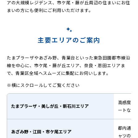
アの大規模レジデンス、市ケ尾・藤が丘周辺の住まいにお住
まいの方にも
便利にご利用いただけます。
主要エリアのご案内
たまプラーザやあざみ野、青葉台といった東急田園都市線沿
線を中心に、市ケ尾・藤が丘エリア、
奈良・恩田エリアま
で、青葉区全域へスムーズに集配にお伺いします。
※横にスクロールしてご覧ください
高感度な
たまプラーザ・美しが丘・新石川エリア
ートな衣
都内通勤
あざみ野・江田・市ケ尾エリア
ャツの時