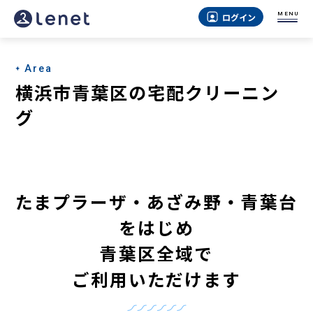
横
MENU
ログイン
浜
市
Area
青
横浜市青葉区の宅配クリーニン
葉
グ
区
の
宅
たまプラーザ・あざみ野・青葉台
配
をはじめ
ク
青葉区全域で
リ
ご利用いただけます
ー