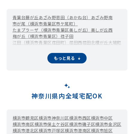
青葉台
藤が丘
あざみ野
恩田（あかね台）
あざみ野南
市が尾（横浜市青葉区市ケ尾町）
たまプラーザ（横浜市青葉区美しが丘）
美しが丘西
梅が丘（横浜市青葉区）
荏子田
江田（横浜市青葉区荏田町）
荏田西
荏田北
榎が丘
大場町
恩田町
柿の木台
桂台
上谷本町
鴨志田町
鉄町
黒須田
桜台
さつきが丘
寺家町
下谷本町
しらとり台
新石川
すすき野
もっと見る
すみよし台
たちばな台
田奈町
千草台
つつじが丘（横浜市青葉区）
奈良（横浜市青葉区）
こどもの国（横浜市青葉区奈良町）
成合町
松風台
みすずが丘（横浜市青葉区）
みたけ台
緑山
もえぎ野
元石川町
もみの木台
若草台
神奈川県内全域宅配OK
横浜市鶴見区
横浜市神奈川区
横浜市西区
横浜市中区
横浜市南区
横浜市保土ケ谷区
横浜市磯子区
横浜市金沢区
横浜市港北区
横浜市戸塚区
横浜市港南区
横浜市旭区