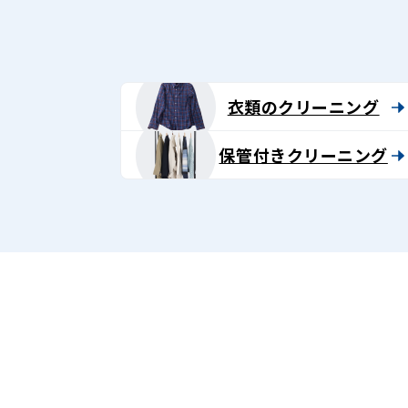
グ
-
Lenet〈リ
衣類のクリーニング
ネ
保管付きクリーニング
ッ
ト〉