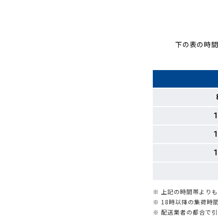
下の表の時間
1
1
1
※ 上記の時間帯より
※ 18時以降の集荷
※ 配送業者の都合で