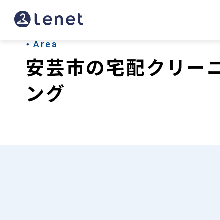
安
芸
市
Area
安芸市の宅配クリー
の
宅
ング
配
ク
リ
ー
ニ
ン