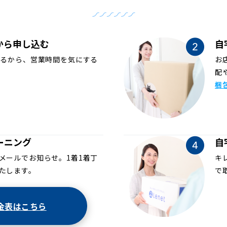
から申し込む
自
めるから、営業時間を気にする
お
配
梱
ーニング
自
メールでお知らせ。1着1着丁
キ
たします。
で
金表はこちら