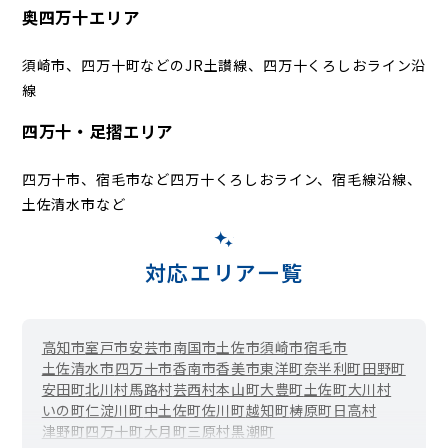
奥四万十エリア
須崎市、四万十町などのJR土讃線、四万十くろしおライン沿
線
四万十・足摺エリア
四万十市、宿毛市など四万十くろしおライン、宿毛線沿線、
土佐清水市など
対応エリア一覧
高知市
室戸市
安芸市
南国市
土佐市
須崎市
宿毛市
土佐清水市
四万十市
香南市
香美市
東洋町
奈半利町
田野町
安田町
北川村
馬路村
芸西村
本山町
大豊町
土佐町
大川村
いの町
仁淀川町
中土佐町
佐川町
越知町
梼原町
日高村
津野町
四万十町
大月町
三原村
黒潮町