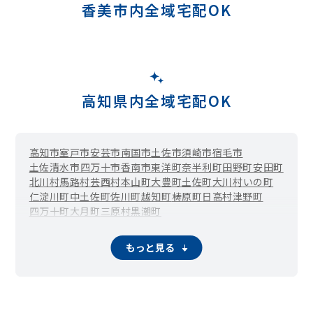
香美市内全域宅配OK
高知県内全域宅配OK
高知市
室戸市
安芸市
南国市
土佐市
須崎市
宿毛市
土佐清水市
四万十市
香南市
東洋町
奈半利町
田野町
安田町
北川村
馬路村
芸西村
本山町
大豊町
土佐町
大川村
いの町
仁淀川町
中土佐町
佐川町
越知町
梼原町
日高村
津野町
四万十町
大月町
三原村
黒潮町
もっと見る