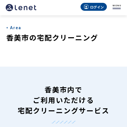
香
MENU
ログイン
美
市
Area
の
香美市の宅配クリーニング
宅
配
ク
リ
ー
香美市内で
ニ
ご利用いただける
ン
宅配クリーニングサービス
グ