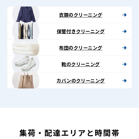
-
Lenet〈リ
衣類のクリーニング
ネ
保管付きクリーニング
ッ
ト〉
布団のクリーニング
靴のクリーニング
カバンのクリーニング
集荷・配達エリアと時間帯