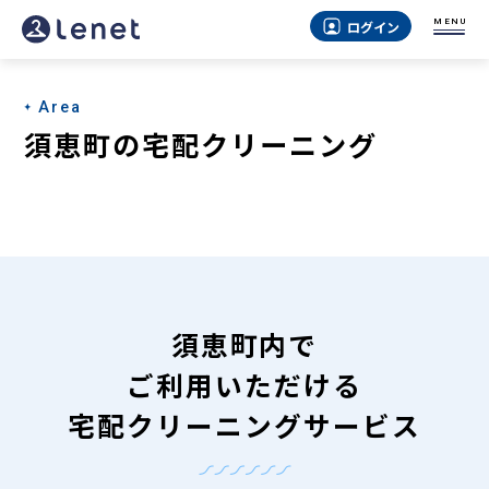
須
MENU
ログイン
恵
町
Area
の
須恵町の宅配クリーニング
宅
配
ク
リ
ー
須恵町内で
ニ
ご利用いただける
ン
宅配クリーニングサービス
グ