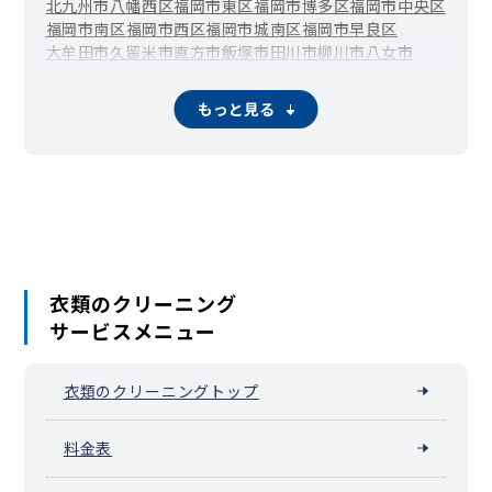
北九州市八幡西区
福岡市東区
福岡市博多区
福岡市中央区
福岡市南区
福岡市西区
福岡市城南区
福岡市早良区
大牟田市
久留米市
直方市
飯塚市
田川市
柳川市
八女市
筑後市
大川市
行橋市
豊前市
中間市
小郡市
筑紫野市
春日市
大野城市
宗像市
太宰府市
古賀市
福津市
うきは市
宮若市
もっと見る
嘉麻市
朝倉市
みやま市
糸島市
那珂川市
宇美町
篠栗町
志免町
新宮町
久山町
粕屋町
芦屋町
水巻町
岡垣町
遠賀町
小竹町
鞍手町
桂川町
筑前町
東峰村
大刀洗町
大木町
広川町
香春町
添田町
糸田町
川崎町
大任町
赤村
福智町
苅田町
みやこ町
吉富町
上毛町
築上町
衣類のクリーニング
サービスメニュー
衣類のクリーニングトップ
料金表