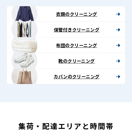
-
Lenet〈リ
衣類のクリーニング
ネ
保管付きクリーニング
ッ
ト〉
布団のクリーニング
靴のクリーニング
カバンのクリーニング
集荷・配達エリアと時間帯