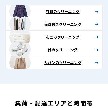
-
Lenet〈リ
衣類のクリーニング
ネ
保管付きクリーニング
ッ
ト〉
布団のクリーニング
靴のクリーニング
カバンのクリーニング
集荷・配達エリアと時間帯