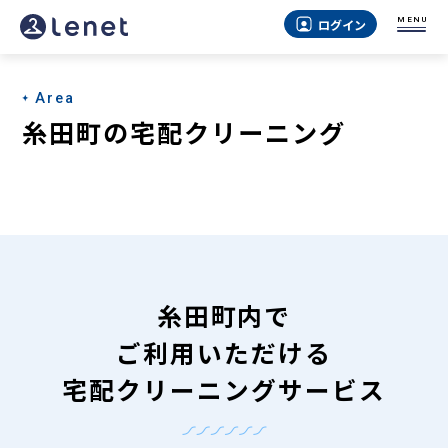
糸
MENU
ログイン
田
町
Area
の
糸田町の宅配クリーニング
宅
配
ク
リ
ー
糸田町内で
ニ
ご利用いただける
ン
宅配クリーニングサービス
グ