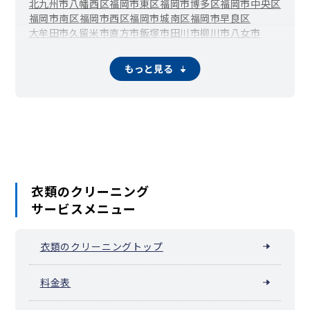
北九州市八幡西区
福岡市東区
福岡市博多区
福岡市中央区
福岡市南区
福岡市西区
福岡市城南区
福岡市早良区
大牟田市
久留米市
直方市
飯塚市
田川市
柳川市
八女市
筑後市
大川市
行橋市
豊前市
中間市
小郡市
筑紫野市
春日市
大野城市
宗像市
太宰府市
古賀市
福津市
うきは市
宮若市
もっと見る
嘉麻市
朝倉市
みやま市
糸島市
那珂川市
宇美町
篠栗町
志免町
須恵町
新宮町
久山町
粕屋町
芦屋町
水巻町
岡垣町
遠賀町
小竹町
鞍手町
桂川町
筑前町
東峰村
大刀洗町
大木町
広川町
香春町
添田町
川崎町
大任町
赤村
福智町
苅田町
みやこ町
吉富町
上毛町
築上町
衣類のクリーニング
サービスメニュー
衣類のクリーニングトップ
料金表