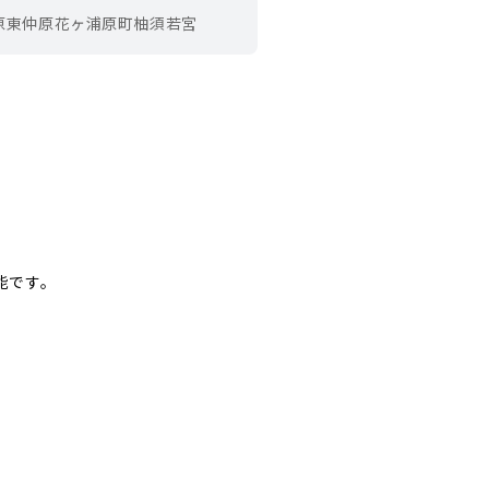
原東
仲原
花ヶ浦
原町
柚須
若宮
能です。