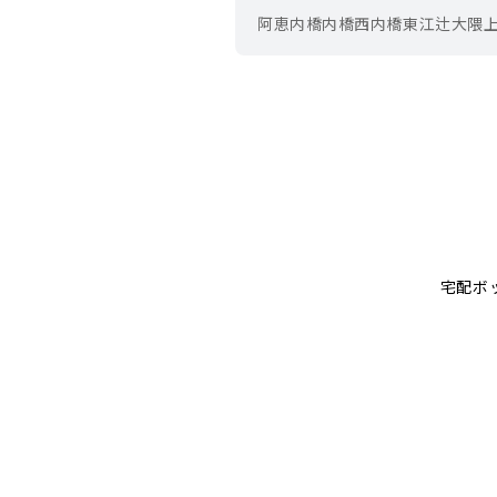
阿恵
内橋
内橋西
内橋東
江辻
大隈
宅配ボ