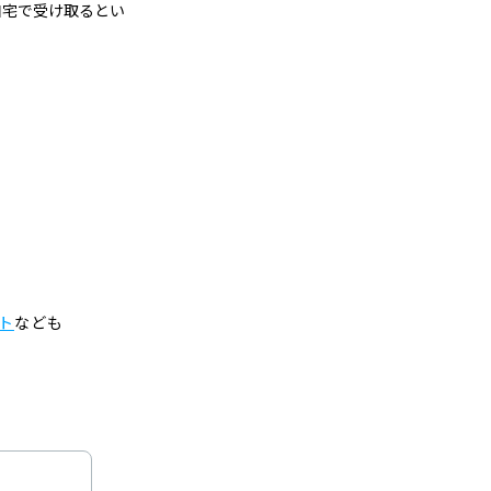
自宅で受け取るとい
金
ト
なども