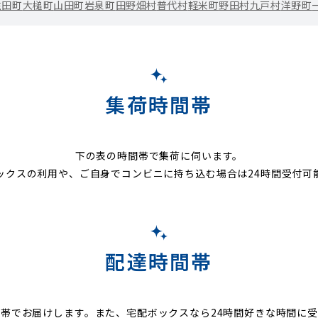
住田町
大槌町
山田町
岩泉町
田野畑村
普代村
軽米町
野田村
九戸村
洋野町
集荷時間帯
下の表の時間帯で集荷に伺います。
ックスの利用や、ご自身でコンビニに持ち込む場合は24時間受付可
配達時間帯
帯でお届けします。また、宅配ボックスなら24時間好きな時間に