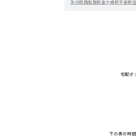
矢巾町
西和賀町
金ケ崎町
平泉町
宅配ボ
下の表の時間