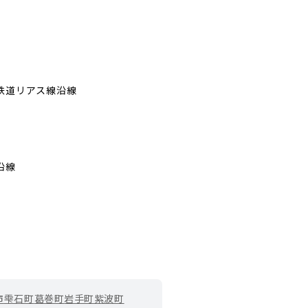
鉄道リアス線沿線
沿線
市
雫石町
葛巻町
岩手町
紫波町