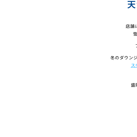
天
店舗
冬のダウン
ス
盛