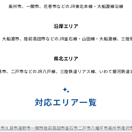
奥州市、一関市、花巻市などのJR東北本線・大船渡線沿線
沿岸エリア
、大船渡市、陸前高田市などのJR釜石線・山田線・大船渡線、三陸
県北エリア
慈市、二戸市などのJR八戸線、三陸鉄道リアス線、いわて銀河鉄道
対応エリア一覧
上市
久慈市
遠野市
一関市
陸前高田市
釜石市
二戸市
八幡平市
奥州市
滝沢