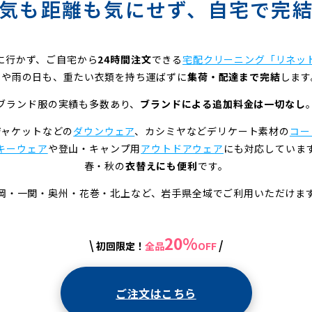
気も距離も気にせず、
自宅で完
に行かず、ご自宅から
24時間注文
できる
宅配クリーニング「リネッ
雪や雨の日も、重たい衣類を持ち運ばずに
集荷・配達まで完結
します
ブランド服の実績も多数あり、
ブランドによる追加料金は一切なし
ジャケットなどの
ダウンウェア
、カシミヤなどデリケート素材の
コー
キーウェア
や登山・キャンプ用
アウトドアウェア
にも対応していま
春・秋の
衣替えにも便利
です。
岡・一関・奥州・花巻・北上など、岩手県全域でご利用いただけま
20%
\
/
初回限定！
全品
OFF
ご注文はこちら