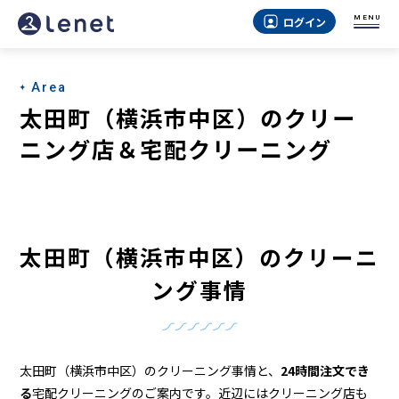
太
MENU
ログイン
田
町
Area
（横
太田町（横浜市中区）のクリー
浜
ニング店＆宅配クリーニング
市
中
区）
太田町（横浜市中区）のクリーニ
の
ング事情
ク
リ
ー
太田町（横浜市中区）のクリーニング事情と、
24時間注文でき
る
宅配クリーニングのご案内です。近辺にはクリーニング店も