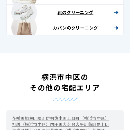
靴のクリーニング
カバンのクリーニング
横浜市中区の
その他の宅配エリア
花咲町
相生町
曙町
伊勢佐木町
上野町（横浜市中区）
打越（横浜市中区）
内田町
大芝台
大平町
翁町
尾上町