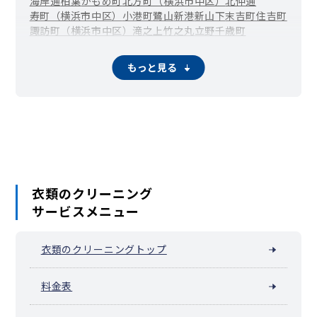
海岸通
柏葉
かもめ町
北方町（横浜市中区）
北仲通
寿町（横浜市中区）
小港町
鷺山
新港
新山下
末吉町
住吉町
諏訪町（横浜市中区）
滝之上
竹之丸
立野
千歳町
伊勢佐木長者町（長者町）
千代崎町
寺久保
常盤町
豊浦町（横浜市中区）
仲尾台
錦町（横浜市中区）
もっと見る
西竹之丸
西之谷町
日本大通
根岸旭台
根岸加曽台
根岸台
根岸町
野毛町
羽衣町
初音町
英町
万代町（横浜市中区）
福富町仲通
福富町東通
福富町西通
不老町
弁天通
蓬莱町
本郷町
本牧荒井
本牧大里町
本牧三之谷
本牧十二天
本牧（本牧原）
本牧ふ頭
本牧間門
本牧満坂
本牧緑ケ丘
本牧宮原
本牧元町
本牧和田
本牧町
関内（真砂町）
松影町
豆口台
南仲通
南本牧
簑沢
宮川町
妙香寺台
三吉町
麦田町
元浜町
元町
矢口台
元町・中華街 / 山下公園（山下町）
衣類のクリーニング
山田町（横浜市中区）
山手町
山手（大和町）
サービスメニュー
山吹町（横浜市中区）
山元町（横浜市中区）
阪東橋（弥生町）
横浜公園
吉浜町
若葉町
和田山
池袋（横浜市中区）
衣類のクリーニングトップ
料金表