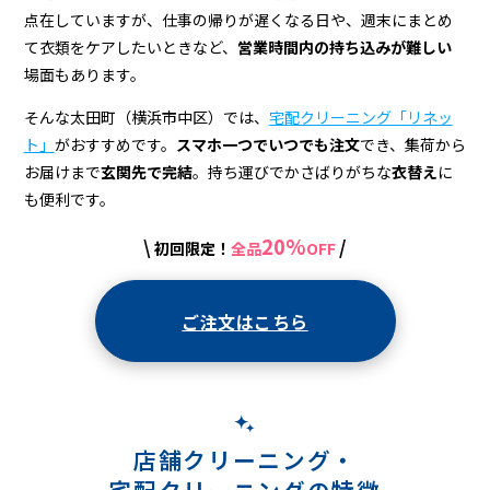
ニ
点在していますが、仕事の帰りが遅くなる日や、週末にまとめ
ン
て衣類をケアしたいときなど、
営業時間内の持ち込みが難しい
グ
場面もあります。
店
そんな太田町（横浜市中区）では、
宅配クリーニング「リネッ
ト」
がおすすめです。
スマホ一つでいつでも注文
でき、集荷から
＆
お届けまで
玄関先で完結
。持ち運びでかさばりがちな
衣替え
に
宅
も便利です。
配
20%
\
/
初回限定！
全品
OFF
ク
リ
ご注文はこちら
ー
ニ
ン
店舗クリーニング・
グ