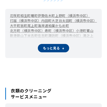
花咲町
相生町
曙町
伊勢佐木町
上野町（横浜市中区）
打越（横浜市中区）
内田町
大芝台
太田町（横浜市中区）
大平町
翁町
尾上町
海岸通
柏葉
かもめ町
北方町（横浜市中区）
寿町（横浜市中区）
小港町
鷺山
新港
新山下
末吉町
住吉町
諏訪町（横浜市中区）
滝之上
竹之丸
立野
千歳町
伊勢佐木長者町（長者町）
千代崎町
寺久保
常盤町
豊浦町（横浜市中区）
仲尾台
もっと見る
錦町（横浜市中区）
西竹之丸
西之谷町
日本大通
根岸旭台
根岸加曽台
根岸台
根岸町
野毛町
羽衣町
初音町
英町
万代町（横浜市中区）
福富町仲通
福富町東通
福富町西通
不老町
弁天通
蓬莱町
本郷町
本牧荒井
本牧大里町
本牧三之谷
本牧十二天
本牧（本牧原）
本牧ふ頭
本牧間門
本牧満坂
本牧緑ケ丘
本牧宮原
本牧元町
本牧和田
本牧町
関内（真砂町）
松影町
豆口台
南仲通
南本牧
簑沢
宮川町
妙香寺台
三吉町
麦田町
元浜町
元町
矢口台
衣類のクリーニング
元町・中華街 / 山下公園（山下町）
サービスメニュー
山田町（横浜市中区）
山手町
山手（大和町）
山吹町（横浜市中区）
山元町（横浜市中区）
阪東橋（弥生町）
横浜公園
吉浜町
若葉町
和田山