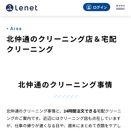
北
MENU
ログイン
仲
通
Area
の
北仲通のクリーニング店＆宅配
ク
クリーニング
リ
ー
ニ
北仲通のクリーニング事情
ン
グ
店
北仲通のクリーニング事情と、
24時間注文できる
宅配クリーニ
＆
ングのご案内です。近辺にはクリーニング店も点在しています
が、仕事の帰りが遅くなる日や、週末にまとめて衣類をケアし