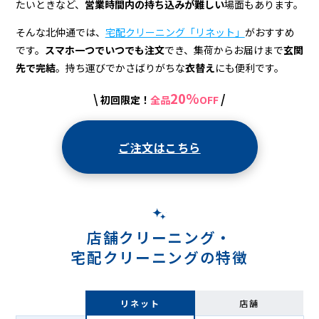
宅
たいときなど、
営業時間内の持ち込みが難しい
場面もあります。
配
そんな北仲通では、
宅配クリーニング「リネット」
がおすすめ
ク
です。
スマホ一つでいつでも注文
でき、集荷からお届けまで
玄関
先で完結
。持ち運びでかさばりがちな
衣替え
にも便利です。
リ
ー
20%
\
/
初回限定！
全品
OFF
ニ
ご注文はこちら
ン
グ
店舗クリーニング・
宅配クリーニングの特徴
リネット
店舗