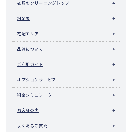
衣類のクリーニングトップ
池袋（横浜市中区）
料金表
宅配エリア
品質について
ご利用ガイド
オプションサービス
料金シミュレーター
お客様の声
よくあるご質問