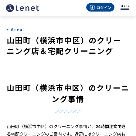
山
MENU
ログイン
田
町
Area
（横
山田町（横浜市中区）のクリー
浜
ニング店＆宅配クリーニング
市
中
区）
山田町（横浜市中区）のクリーニ
の
ング事情
ク
リ
ー
山田町（横浜市中区）のクリーニング事情と、
24時間注文でき
る
宅配クリーニングのご案内です。近辺にはクリーニング店も