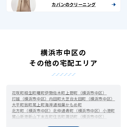
カバンのクリーニング
横浜市中区の
その他の宅配エリア
花咲町
相生町
曙町
伊勢佐木町
上野町（横浜市中区）
打越（横浜市中区）
内田町
大芝台
太田町（横浜市中区）
大平町
翁町
尾上町
海岸通
柏葉
かもめ町
北方町（横浜市中区）
北仲通
寿町（横浜市中区）
小港町
鷺山
新港
新山下
末吉町
住吉町
諏訪町（横浜市中区）
滝之上
竹之丸
立野
千歳町
伊勢佐木長者町（長者町）