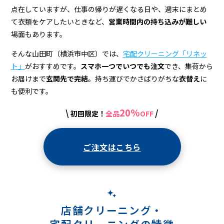
ニ
点在していますが、仕事の帰りが遅くなる日や、週末にまとめ
ン
て衣類をケアしたいときなど、
営業時間内の持ち込みが難しい
グ
場面もあります。
店
そんな山田町（横浜市中区）では、
宅配クリーニング「リネッ
ト」
がおすすめです。
スマホ一つでいつでも注文
でき、集荷から
＆
お届けまで
玄関先で完結
。持ち運びでかさばりがちな
衣替え
に
宅
も便利です。
配
20%
\
/
初回限定！
全品
OFF
ク
リ
ご注文はこちら
ー
ニ
ン
店舗クリーニング・
グ