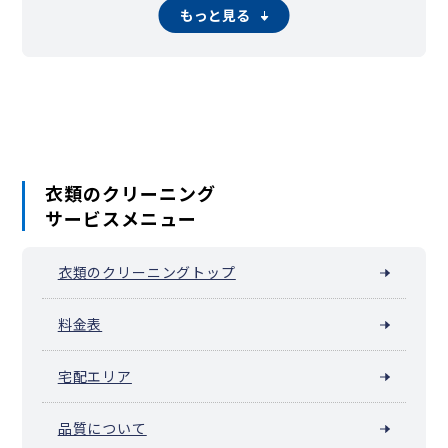
千代崎町
寺久保
常盤町
豊浦町（横浜市中区）
仲尾台
もっと見る
錦町（横浜市中区）
西竹之丸
西之谷町
日本大通
根岸旭台
根岸加曽台
根岸台
根岸町
野毛町
羽衣町
初音町
英町
万代町（横浜市中区）
福富町仲通
福富町東通
福富町西通
不老町
弁天通
蓬莱町
本郷町
本牧荒井
本牧大里町
本牧三之谷
本牧十二天
本牧（本牧原）
本牧ふ頭
本牧間門
本牧満坂
本牧緑ケ丘
本牧宮原
本牧元町
本牧和田
本牧町
関内（真砂町）
松影町
豆口台
南仲通
南本牧
簑沢
宮川町
妙香寺台
三吉町
麦田町
元浜町
元町
矢口台
衣類のクリーニング
元町・中華街 / 山下公園（山下町）
山手町
サービスメニュー
山手（大和町）
山吹町（横浜市中区）
山元町（横浜市中区）
阪東橋（弥生町）
横浜公園
吉浜町
若葉町
和田山
池袋（横浜市中区）
衣類のクリーニングトップ
料金表
宅配エリア
品質について