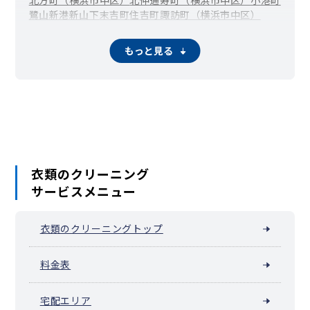
北方町（横浜市中区）
北仲通
寿町（横浜市中区）
小港町
鷺山
新港
新山下
末吉町
住吉町
諏訪町（横浜市中区）
滝之上
竹之丸
立野
千歳町
伊勢佐木長者町（長者町）
千代崎町
寺久保
常盤町
豊浦町（横浜市中区）
仲尾台
もっと見る
錦町（横浜市中区）
西竹之丸
西之谷町
日本大通
根岸旭台
根岸加曽台
根岸台
根岸町
野毛町
羽衣町
初音町
英町
万代町（横浜市中区）
福富町仲通
福富町東通
福富町西通
不老町
弁天通
蓬莱町
本郷町
本牧荒井
本牧大里町
本牧三之谷
本牧十二天
本牧（本牧原）
本牧ふ頭
本牧間門
本牧満坂
本牧緑ケ丘
本牧宮原
本牧元町
本牧和田
本牧町
関内（真砂町）
松影町
豆口台
南仲通
南本牧
簑沢
宮川町
妙香寺台
三吉町
麦田町
元浜町
元町
矢口台
衣類のクリーニング
元町・中華街 / 山下公園（山下町）
サービスメニュー
山田町（横浜市中区）
山手町
山手（大和町）
山吹町（横浜市中区）
阪東橋（弥生町）
横浜公園
吉浜町
若葉町
和田山
池袋（横浜市中区）
衣類のクリーニングトップ
料金表
宅配エリア