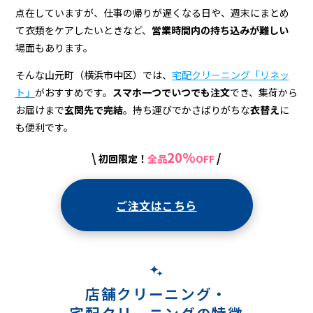
ニ
点在していますが、仕事の帰りが遅くなる日や、週末にまとめ
ン
て衣類をケアしたいときなど、
営業時間内の持ち込みが難しい
グ
場面もあります。
店
そんな山元町（横浜市中区）では、
宅配クリーニング「リネッ
ト」
がおすすめです。
スマホ一つでいつでも注文
でき、集荷から
＆
お届けまで
玄関先で完結
。持ち運びでかさばりがちな
衣替え
に
宅
も便利です。
配
20%
\
/
初回限定！
全品
OFF
ク
リ
ご注文はこちら
ー
ニ
ン
店舗クリーニング・
グ