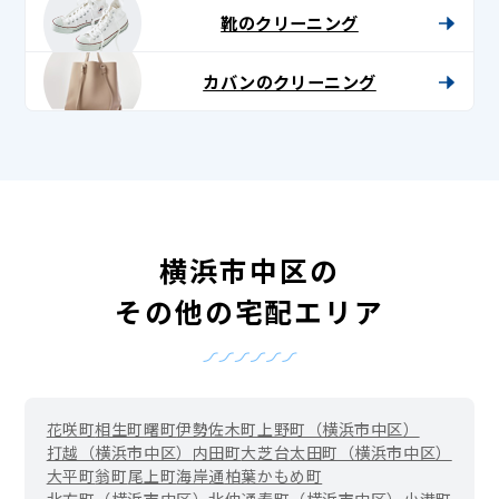
靴のクリーニング
カバンのクリーニング
横浜市中区の
その他の宅配エリア
花咲町
相生町
曙町
伊勢佐木町
上野町（横浜市中区）
打越（横浜市中区）
内田町
大芝台
太田町（横浜市中区）
大平町
翁町
尾上町
海岸通
柏葉
かもめ町