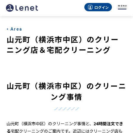
山
MENU
ログイン
元
町
Area
（横
山元町（横浜市中区）のクリー
浜
ニング店＆宅配クリーニング
市
中
区）
山元町（横浜市中区）のクリーニ
の
ング事情
ク
リ
ー
山元町（横浜市中区）のクリーニング事情と、
24時間注文でき
る
宅配クリーニングのご案内です。近辺にはクリーニング店も