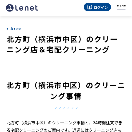
北
MENU
ログイン
方
町
Area
（横
北方町（横浜市中区）のクリー
浜
ニング店＆宅配クリーニング
市
中
区）
北方町（横浜市中区）のクリーニ
の
ング事情
ク
リ
ー
北方町（横浜市中区）のクリーニング事情と、
24時間注文でき
る
宅配クリーニングのご案内です。近辺にはクリーニング店も