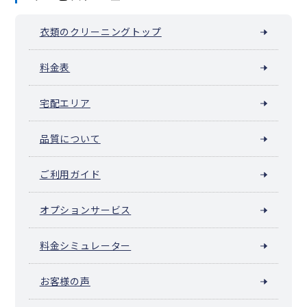
阪東橋（弥生町）
横浜公園
吉浜町
若葉町
和田山
池袋（横浜市中区）
衣類のクリーニングトップ
料金表
宅配エリア
品質について
ご利用ガイド
オプションサービス
料金シミュレーター
お客様の声