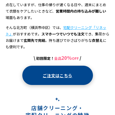
ニ
点在していますが、仕事の帰りが遅くなる日や、週末にまとめ
ン
て衣類をケアしたいときなど、
営業時間内の持ち込みが難しい
グ
場面もあります。
店
そんな北方町（横浜市中区）では、
宅配クリーニング「リネッ
ト」
がおすすめです。
スマホ一つでいつでも注文
でき、集荷から
＆
お届けまで
玄関先で完結
。持ち運びでかさばりがちな
衣替え
に
宅
も便利です。
配
20%
\
/
初回限定！
全品
OFF
ク
リ
ご注文はこちら
ー
ニ
ン
店舗クリーニング・
グ