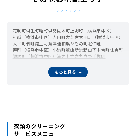
花咲町
相生町
曙町
伊勢佐木町
上野町（横浜市中区）
打越（横浜市中区）
内田町
大芝台
太田町（横浜市中区）
大平町
翁町
尾上町
海岸通
柏葉
かもめ町
北仲通
寿町（横浜市中区）
小港町
鷺山
新港
新山下
末吉町
住吉町
諏訪町（横浜市中区）
滝之上
竹之丸
立野
千歳町
伊勢佐木長者町（長者町）
千代崎町
寺久保
常盤町
豊浦町（横浜市中区）
仲尾台
錦町（横浜市中区）
もっと見る
西竹之丸
西之谷町
日本大通
根岸旭台
根岸加曽台
根岸台
根岸町
野毛町
羽衣町
初音町
英町
万代町（横浜市中区）
福富町仲通
福富町東通
福富町西通
不老町
弁天通
蓬莱町
本郷町
本牧荒井
本牧大里町
本牧三之谷
本牧十二天
本牧（本牧原）
本牧ふ頭
本牧間門
本牧満坂
本牧緑ケ丘
本牧宮原
本牧元町
本牧和田
本牧町
関内（真砂町）
松影町
豆口台
南仲通
南本牧
簑沢
宮川町
妙香寺台
三吉町
麦田町
元浜町
元町
矢口台
元町・中華街 / 山下公園（山下町）
衣類のクリーニング
山田町（横浜市中区）
山手町
山手（大和町）
サービスメニュー
山吹町（横浜市中区）
山元町（横浜市中区）