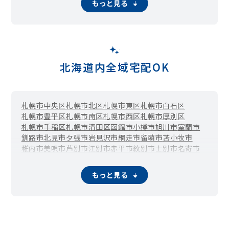
もっと見る
西8条南
西9条北
西9条南
西10条北
西10条南
西11条北
西11条南
西12条北
西12条南
西13条北
西13条南
西14条北
西14条南
西15条北
西15条南
西16条北
西16条南
西17条北
西17条南
西18条北
西18条南
西19条北
西19条南
西20条北
西20条南
西21条北
西21条南
西22条北
西22条南
西23条北
西23条南
北海道内全域宅配OK
西24条北
西24条南
西25条北
西25条南
柏林台北町
柏林台西町
柏林台東町
柏林台南町
東1条北
東1条南
東2条北
東2条南
東3条北
東3条南
東4条北
東4条南
札幌市中央区
札幌市北区
札幌市東区
札幌市白石区
東5条南
東6条南
東7条南
東8条南
東9条南
東10条南
札幌市豊平区
札幌市南区
札幌市西区
札幌市厚別区
東11条南
東12条南
東13条南
東14条南
東15条南
札幌市手稲区
札幌市清田区
函館市
小樽市
旭川市
室蘭市
東16条南
広野町
富士町
別府町
美栄町
基松町
緑ヶ丘
釧路市
北見市
夕張市
岩見沢市
網走市
留萌市
苫小牧市
緑ヶ丘東通
南町
南の森西
南の森東
八千代町
弥生町
依田町
稚内市
美唄市
芦別市
江別市
赤平市
紋別市
士別市
名寄市
三笠市
根室市
千歳市
滝川市
砂川市
歌志内市
深川市
富良野市
登別市
恵庭市
伊達市
北広島市
石狩市
北斗市
もっと見る
当別町
新篠津村
松前町
福島町
知内町
木古内町
七飯町
鹿部町
森町
八雲町
長万部町
江差町
上ノ国町
厚沢部町
乙部町
奥尻町
今金町
せたな町
島牧村
寿都町
黒松内町
蘭越町
ニセコ町
真狩村
留寿都村
喜茂別町
京極町
倶知安町
共和町
岩内町
泊村
神恵内村
積丹町
古平町
仁木町
余市町