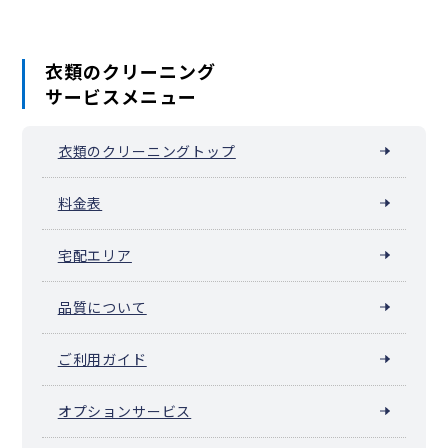
赤井川村
南幌町
奈井江町
上砂川町
由仁町
長沼町
栗山町
月形町
浦臼町
新十津川町
妹背牛町
秩父別町
雨竜町
北竜町
沼田町
鷹栖町
東神楽町
当麻町
比布町
愛別町
上川町
東川町
衣類のクリーニング
美瑛町
上富良野町
中富良野町
南富良野町
占冠村
和寒町
サービスメニュー
剣淵町
下川町
美深町
音威子府村
中川町
幌加内町
増毛町
小平町
苫前町
羽幌町
初山別村
遠別町
天塩町
猿払村
浜頓別町
中頓別町
枝幸町
豊富町
礼文町
利尻町
利尻富士町
衣類のクリーニングトップ
幌延町
美幌町
津別町
斜里町
清里町
小清水町
訓子府町
置戸町
佐呂間町
遠軽町
湧別町
滝上町
興部町
西興部村
雄武町
大空町
豊浦町
壮瞥町
白老町
厚真町
洞爺湖町
安平町
料金表
むかわ町
日高町
平取町
新冠町
浦河町
様似町
えりも町
新ひだか町
音更町
士幌町
上士幌町
鹿追町
新得町
清水町
宅配エリア
芽室町
中札内村
更別村
大樹町
広尾町
幕別町
池田町
豊頃町
本別町
足寄町
陸別町
浦幌町
釧路町
厚岸町
浜中町
標茶町
弟子屈町
鶴居村
白糠町
別海町
中標津町
標津町
羅臼町
品質について
色丹村
泊村
留夜別村
留別村
紗那村
蘂取村
ご利用ガイド
オプションサービス