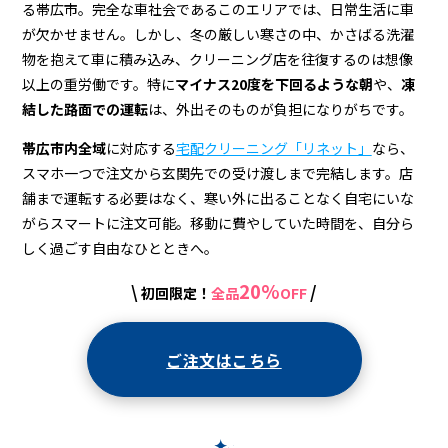
る帯広市。完全な車社会であるこのエリアでは、日常生活に車
が欠かせません。しかし、冬の厳しい寒さの中、かさばる洗濯
物を抱えて車に積み込み、クリーニング店を往復するのは想像
以上の重労働です。特に
マイナス20度を下回るような朝
や、
凍
結した路面での運転
は、外出そのものが負担になりがちです。
帯広市内全域
に対応する
宅配クリーニング「リネット」
なら、
スマホ一つで注文から玄関先での受け渡しまで完結します。店
舗まで運転する必要はなく、寒い外に出ることなく自宅にいな
がらスマートに注文可能。移動に費やしていた時間を、自分ら
しく過ごす自由なひとときへ。
20%
\
/
初回限定！
全品
OFF
ご注文はこちら