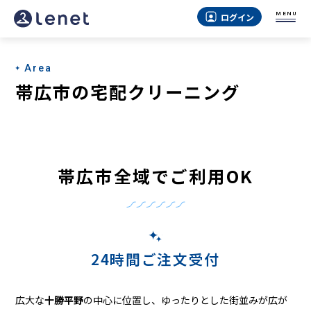
帯
MENU
ログイン
広
市
Area
の
帯広市の宅配クリーニング
宅
配
ク
帯広市全域でご利用OK
リ
ー
ニ
ン
24時間ご注文受付
グ
広大な
十勝平野
の中心に位置し、ゆったりとした街並みが広が