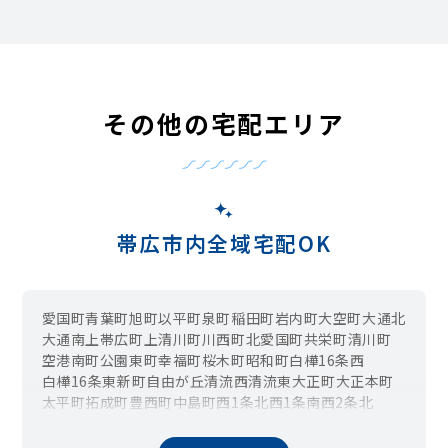
その他の宅配エリア
帯広市内全域宅配OK
愛国町
青葉町
旭町
以平町
泉町
稲田町
岩内町
大空町
大通北
大通南
上帯広町
上清川町
川西町
北愛国町
共栄町
清川町
空港南町
公園東町
幸福町
桜木町
昭和町
白樺16条西
白樺16条東
新町
自由が丘
清流西
清流東
大正町
大正本町
太平町
拓成町
豊西町
中島町
西1条北
西1条南
西2条北
西2条南
西3条北
西3条南
西4条北
西4条南
西5条北
西5条南
西6条北
西6条南
西7条北
西7条南
西8条北