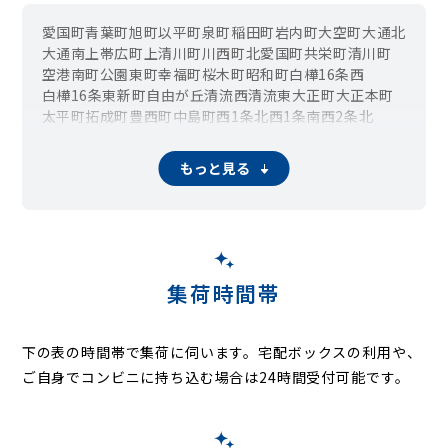
愛国町
青葉町
旭町
以平町
泉町
稲田町
岩内町
大空町
大通北
大通南
上帯広町
上清川町
川西町
北愛国町
共栄町
清川町
空港南町
公園東町
幸福町
桜木町
昭和町
白樺16条西
白樺16条東
新町
自由が丘
清流西
清流東
大正町
大正本町
太平町
拓成町
豊西町
中島町
西1条北
西1条南
西2条北
西2条南
西3条北
西3条南
西4条北
西4条南
西5条北
西5条南
西6条北
西6条南
西7条北
西7条南
西8条北
もっと見る
西8条南
西9条北
西9条南
西10条北
西10条南
西11条北
西11条南
西12条北
西12条南
西13条北
西13条南
西14条北
西14条南
西15条北
西15条南
西16条北
西16条南
西17条北
西17条南
西18条北
西18条南
西19条北
西19条南
西20条北
西20条南
西21条北
西21条南
西22条北
西22条南
西23条北
西23条南
集荷時間帯
西24条北
西24条南
西25条北
西25条南
柏林台北町
柏林台西町
柏林台東町
柏林台南町
東1条北
東1条南
東2条北
東2条南
東3条北
東3条南
東4条北
東4条南
下の表の時間帯で集荷に伺います。
宅配ボックスの利用や、
東5条南
東6条南
東7条南
東8条南
東9条南
東10条南
ご自身でコンビニに持ち込む場合は24時間受付可能です。
東11条南
東12条南
東13条南
東14条南
東15条南
東16条南
広野町
富士町
別府町
美栄町
基松町
緑ヶ丘
緑ヶ丘東通
南町
南の森西
南の森東
八千代町
弥生町
依田町