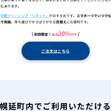
面もあります。
、
宅配クリーニング「リネット」
がおすすめです。
スマホ一つでいつで
先で完結
。持ち運びでかさばりがちな
衣替え
にも便利です。
20%
\
/
初回限定！
全品
OFF
ご注文はこちら
幌延町内で
ご利用いただけ