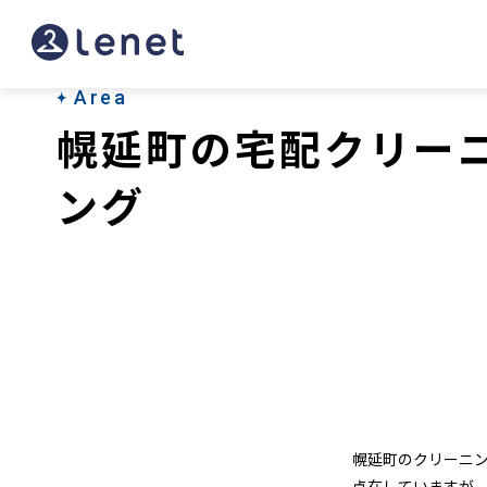
幌
延
町
Area
幌延町の宅配クリー
の
ク
ング
リ
ー
ニ
ン
グ
店
幌延町のクリーニ
点在していますが