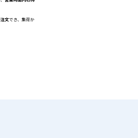
も注文
でき、集荷か
る