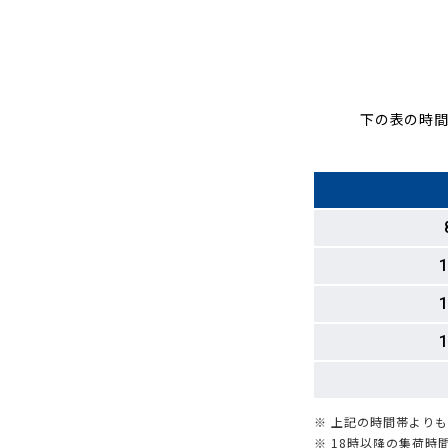
下の表の時間
1
1
1
※ 上記の時間帯より
※ 18時以降の集荷