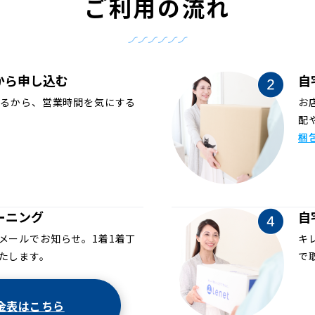
ご利用の流れ
から申し込む
自
めるから、営業時間を気にする
お
配
梱
ーニング
自
メールでお知らせ。1着1着丁
キ
たします。
で
金表はこちら