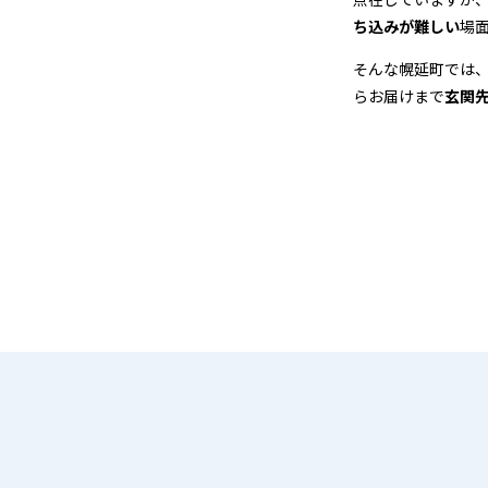
＆
ち込みが難しい
場
宅
そんな幌延町では
らお届けまで
玄関
配
ク
リ
ー
ニ
ン
グ