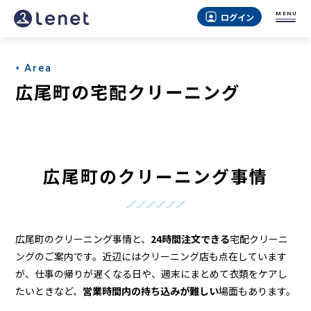
広
MENU
ログイン
尾
町
Area
の
広尾町の宅配クリーニング
ク
リ
ー
広尾町のクリーニング事情
ニ
ン
グ
広尾町のクリーニング事情と、
24時間注文できる
宅配クリーニ
店
ングのご案内です。近辺にはクリーニング店も点在しています
が、仕事の帰りが遅くなる日や、週末にまとめて衣類をケアし
＆
たいときなど、
営業時間内の持ち込みが難しい
場面もあります。