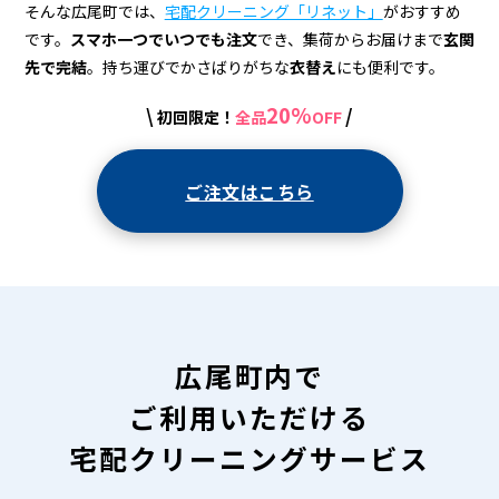
宅
そんな広尾町では、
宅配クリーニング「リネット」
がおすすめ
配
です。
スマホ一つでいつでも注文
でき、集荷からお届けまで
玄関
先で完結
。持ち運びでかさばりがちな
衣替え
にも便利です。
ク
リ
20%
\
/
初回限定！
全品
OFF
ー
ご注文はこちら
ニ
ン
グ
広尾町内で
ご利用いただける
宅配クリーニングサービス