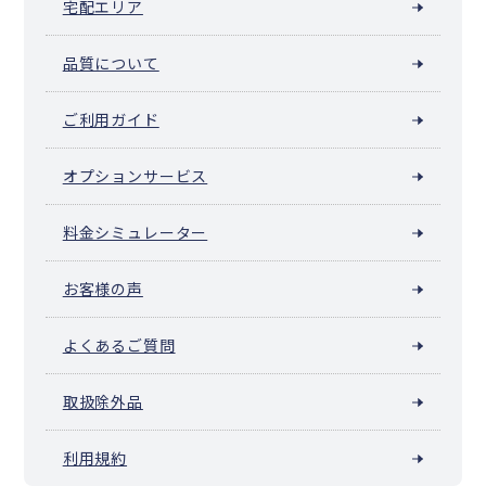
宅配エリア
芽室町
中札内村
更別村
大樹町
幕別町
池田町
豊頃町
本別町
足寄町
陸別町
浦幌町
釧路町
厚岸町
浜中町
標茶町
弟子屈町
鶴居村
白糠町
別海町
中標津町
標津町
羅臼町
色丹村
泊村
品質について
留夜別村
留別村
紗那村
蘂取村
ご利用ガイド
オプションサービス
料金シミュレーター
お客様の声
よくあるご質問
取扱除外品
利用規約