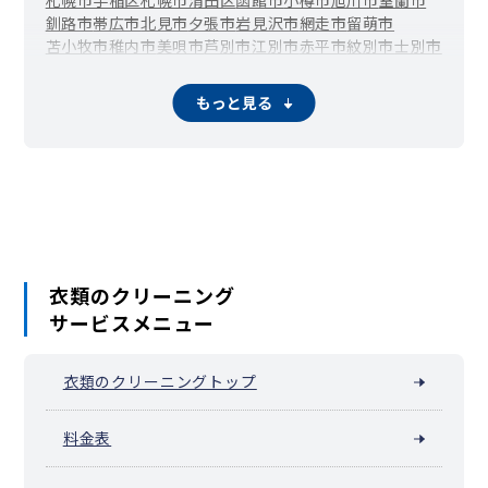
釧路市
帯広市
北見市
夕張市
岩見沢市
網走市
留萌市
苫小牧市
稚内市
美唄市
芦別市
江別市
赤平市
紋別市
士別市
名寄市
三笠市
根室市
千歳市
滝川市
砂川市
歌志内市
深川市
富良野市
登別市
恵庭市
伊達市
北広島市
石狩市
北斗市
もっと見る
当別町
新篠津村
松前町
福島町
知内町
木古内町
七飯町
鹿部町
森町
八雲町
長万部町
江差町
上ノ国町
厚沢部町
乙部町
奥尻町
今金町
せたな町
島牧村
寿都町
黒松内町
蘭越町
ニセコ町
真狩村
留寿都村
喜茂別町
京極町
倶知安町
共和町
岩内町
泊村
神恵内村
積丹町
古平町
仁木町
余市町
赤井川村
南幌町
奈井江町
上砂川町
由仁町
長沼町
栗山町
月形町
浦臼町
新十津川町
妹背牛町
秩父別町
雨竜町
北竜町
沼田町
鷹栖町
東神楽町
当麻町
比布町
愛別町
上川町
東川町
衣類のクリーニング
美瑛町
上富良野町
中富良野町
南富良野町
占冠村
和寒町
サービスメニュー
剣淵町
下川町
美深町
音威子府村
中川町
幌加内町
増毛町
小平町
苫前町
羽幌町
初山別村
遠別町
天塩町
猿払村
浜頓別町
中頓別町
枝幸町
豊富町
礼文町
利尻町
利尻富士町
衣類のクリーニングトップ
幌延町
美幌町
津別町
斜里町
清里町
小清水町
訓子府町
置戸町
佐呂間町
遠軽町
湧別町
滝上町
興部町
西興部村
雄武町
大空町
豊浦町
壮瞥町
白老町
厚真町
洞爺湖町
安平町
料金表
むかわ町
日高町
平取町
新冠町
浦河町
様似町
えりも町
新ひだか町
音更町
士幌町
上士幌町
鹿追町
新得町
清水町