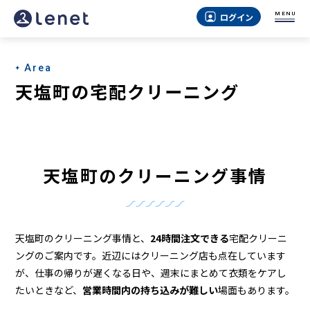
天
MENU
ログイン
塩
町
Area
の
天塩町の宅配クリーニング
ク
リ
ー
天塩町のクリーニング事情
ニ
ン
グ
天塩町のクリーニング事情と、
24時間注文できる
宅配クリーニ
店
ングのご案内です。近辺にはクリーニング店も点在しています
が、仕事の帰りが遅くなる日や、週末にまとめて衣類をケアし
＆
たいときなど、
営業時間内の持ち込みが難しい
場面もあります。