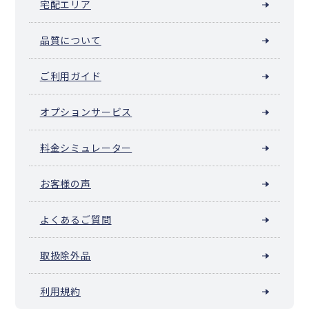
宅配エリア
芽室町
中札内村
更別村
大樹町
広尾町
幕別町
池田町
豊頃町
本別町
足寄町
陸別町
浦幌町
釧路町
厚岸町
浜中町
標茶町
弟子屈町
鶴居村
白糠町
別海町
中標津町
標津町
羅臼町
品質について
色丹村
泊村
留夜別村
留別村
紗那村
蘂取村
ご利用ガイド
オプションサービス
料金シミュレーター
お客様の声
よくあるご質問
取扱除外品
利用規約