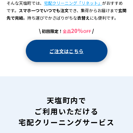
宅
そんな天塩町では、
宅配クリーニング「リネット」
がおすすめ
配
です。
スマホ一つでいつでも注文
でき、集荷からお届けまで
玄関
先で完結
。持ち運びでかさばりがちな
衣替え
にも便利です。
ク
リ
20%
\
/
初回限定！
全品
OFF
ー
ご注文はこちら
ニ
ン
グ
天塩町内で
ご利用いただける
宅配クリーニングサービス