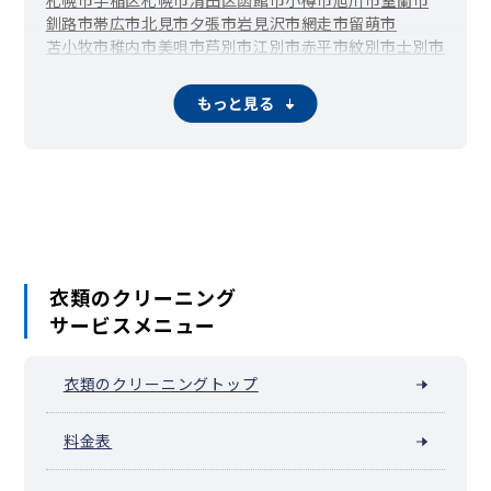
釧路市
帯広市
北見市
夕張市
岩見沢市
網走市
留萌市
苫小牧市
稚内市
美唄市
芦別市
江別市
赤平市
紋別市
士別市
名寄市
三笠市
根室市
千歳市
滝川市
砂川市
歌志内市
深川市
富良野市
登別市
恵庭市
伊達市
北広島市
石狩市
北斗市
もっと見る
当別町
新篠津村
松前町
福島町
知内町
木古内町
七飯町
鹿部町
森町
八雲町
長万部町
江差町
上ノ国町
厚沢部町
乙部町
奥尻町
今金町
せたな町
島牧村
寿都町
黒松内町
蘭越町
ニセコ町
真狩村
留寿都村
喜茂別町
京極町
倶知安町
共和町
岩内町
泊村
神恵内村
積丹町
古平町
仁木町
余市町
赤井川村
南幌町
奈井江町
上砂川町
由仁町
長沼町
栗山町
月形町
浦臼町
新十津川町
妹背牛町
秩父別町
雨竜町
北竜町
沼田町
鷹栖町
東神楽町
当麻町
比布町
愛別町
上川町
東川町
衣類のクリーニング
美瑛町
上富良野町
中富良野町
南富良野町
占冠村
和寒町
サービスメニュー
剣淵町
下川町
美深町
音威子府村
中川町
幌加内町
増毛町
小平町
苫前町
羽幌町
初山別村
遠別町
猿払村
浜頓別町
中頓別町
枝幸町
豊富町
礼文町
利尻町
利尻富士町
幌延町
衣類のクリーニングトップ
美幌町
津別町
斜里町
清里町
小清水町
訓子府町
置戸町
佐呂間町
遠軽町
湧別町
滝上町
興部町
西興部村
雄武町
大空町
豊浦町
壮瞥町
白老町
厚真町
洞爺湖町
安平町
料金表
むかわ町
日高町
平取町
新冠町
浦河町
様似町
えりも町
新ひだか町
音更町
士幌町
上士幌町
鹿追町
新得町
清水町