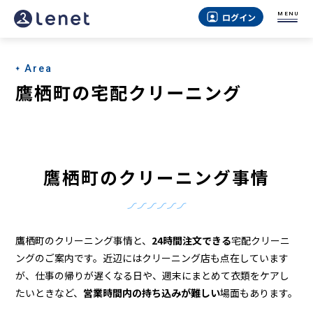
鷹
MENU
ログイン
栖
町
Area
の
鷹栖町の宅配クリーニング
ク
リ
ー
鷹栖町のクリーニング事情
ニ
ン
グ
鷹栖町のクリーニング事情と、
24時間注文できる
宅配クリーニ
店
ングのご案内です。近辺にはクリーニング店も点在しています
が、仕事の帰りが遅くなる日や、週末にまとめて衣類をケアし
＆
たいときなど、
営業時間内の持ち込みが難しい
場面もあります。