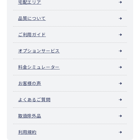
宅配エリア
芽室町
中札内村
更別村
大樹町
広尾町
幕別町
池田町
豊頃町
本別町
足寄町
陸別町
浦幌町
釧路町
厚岸町
浜中町
標茶町
弟子屈町
鶴居村
白糠町
別海町
中標津町
標津町
羅臼町
品質について
色丹村
泊村
留夜別村
留別村
紗那村
蘂取村
ご利用ガイド
オプションサービス
料金シミュレーター
お客様の声
よくあるご質問
取扱除外品
利用規約