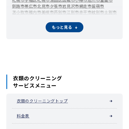
釧路市
帯広市
北見市
夕張市
岩見沢市
網走市
留萌市
苫小牧市
稚内市
美唄市
芦別市
江別市
赤平市
紋別市
士別市
名寄市
三笠市
根室市
千歳市
滝川市
砂川市
歌志内市
深川市
富良野市
登別市
恵庭市
伊達市
北広島市
石狩市
北斗市
もっと見る
当別町
新篠津村
松前町
福島町
知内町
木古内町
七飯町
鹿部町
森町
八雲町
長万部町
江差町
上ノ国町
厚沢部町
乙部町
奥尻町
今金町
せたな町
島牧村
寿都町
黒松内町
蘭越町
ニセコ町
真狩村
留寿都村
喜茂別町
京極町
倶知安町
共和町
岩内町
泊村
神恵内村
積丹町
古平町
仁木町
余市町
赤井川村
南幌町
奈井江町
上砂川町
由仁町
長沼町
栗山町
月形町
浦臼町
新十津川町
妹背牛町
秩父別町
雨竜町
北竜町
沼田町
東神楽町
当麻町
比布町
愛別町
上川町
東川町
美瑛町
衣類のクリーニング
上富良野町
中富良野町
南富良野町
占冠村
和寒町
剣淵町
サービスメニュー
下川町
美深町
音威子府村
中川町
幌加内町
増毛町
小平町
苫前町
羽幌町
初山別村
遠別町
天塩町
猿払村
浜頓別町
中頓別町
枝幸町
豊富町
礼文町
利尻町
利尻富士町
幌延町
衣類のクリーニングトップ
美幌町
津別町
斜里町
清里町
小清水町
訓子府町
置戸町
佐呂間町
遠軽町
湧別町
滝上町
興部町
西興部村
雄武町
大空町
豊浦町
壮瞥町
白老町
厚真町
洞爺湖町
安平町
料金表
むかわ町
日高町
平取町
新冠町
浦河町
様似町
えりも町
新ひだか町
音更町
士幌町
上士幌町
鹿追町
新得町
清水町