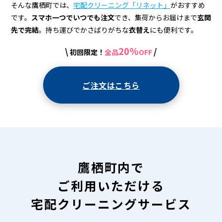
宅
そんな鷹栖町では、
宅配クリーニング「リネット」
がおすすめ
配
です。
スマホ一つでいつでも注文
でき、集荷からお届けまで
玄関
先で完結
。持ち運びでかさばりがちな
衣替え
にも便利です。
ク
リ
20%
\
/
初回限定！
全品
OFF
ー
ご注文はこちら
ニ
ン
グ
鷹栖町内で
ご利用いただける
宅配クリーニングサービス