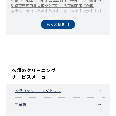
釧路市
帯広市
北見市
夕張市
岩見沢市
網走市
留萌市
苫小牧市
稚内市
美唄市
芦別市
江別市
赤平市
紋別市
士別市
名寄市
三笠市
根室市
千歳市
滝川市
砂川市
歌志内市
深川市
富良野市
登別市
恵庭市
伊達市
北広島市
石狩市
北斗市
もっと見る
当別町
新篠津村
松前町
福島町
知内町
木古内町
七飯町
鹿部町
森町
八雲町
長万部町
江差町
上ノ国町
厚沢部町
乙部町
奥尻町
今金町
せたな町
島牧村
寿都町
黒松内町
蘭越町
ニセコ町
真狩村
留寿都村
喜茂別町
京極町
倶知安町
岩内町
泊村
神恵内村
積丹町
古平町
仁木町
余市町
赤井川村
南幌町
奈井江町
上砂川町
由仁町
長沼町
栗山町
月形町
浦臼町
新十津川町
妹背牛町
秩父別町
雨竜町
北竜町
沼田町
鷹栖町
東神楽町
当麻町
比布町
愛別町
上川町
東川町
美瑛町
衣類のクリーニング
上富良野町
中富良野町
南富良野町
占冠村
和寒町
剣淵町
サービスメニュー
下川町
美深町
音威子府村
中川町
幌加内町
増毛町
小平町
苫前町
羽幌町
初山別村
遠別町
天塩町
猿払村
浜頓別町
中頓別町
枝幸町
豊富町
礼文町
利尻町
利尻富士町
幌延町
衣類のクリーニングトップ
美幌町
津別町
斜里町
清里町
小清水町
訓子府町
置戸町
佐呂間町
遠軽町
湧別町
滝上町
興部町
西興部村
雄武町
大空町
豊浦町
壮瞥町
白老町
厚真町
洞爺湖町
安平町
料金表
むかわ町
日高町
平取町
新冠町
浦河町
様似町
えりも町
新ひだか町
音更町
士幌町
上士幌町
鹿追町
新得町
清水町