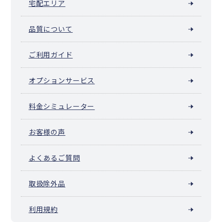
宅配エリア
芽室町
中札内村
更別村
大樹町
広尾町
幕別町
池田町
豊頃町
本別町
足寄町
陸別町
浦幌町
釧路町
厚岸町
浜中町
標茶町
弟子屈町
鶴居村
白糠町
別海町
中標津町
標津町
羅臼町
品質について
色丹村
泊村
留夜別村
留別村
紗那村
蘂取村
ご利用ガイド
オプションサービス
料金シミュレーター
お客様の声
よくあるご質問
取扱除外品
利用規約