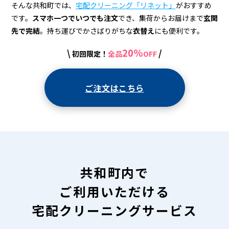
宅
そんな共和町では、
宅配クリーニング「リネット」
がおすすめ
配
です。
スマホ一つでいつでも注文
でき、集荷からお届けまで
玄関
先で完結
。持ち運びでかさばりがちな
衣替え
にも便利です。
ク
リ
20%
\
/
初回限定！
全品
OFF
ー
ご注文はこちら
ニ
ン
グ
共和町内で
ご利用いただける
宅配クリーニングサービス