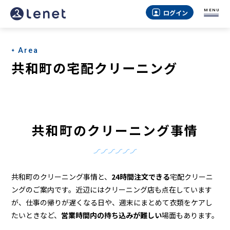
共
MENU
ログイン
和
町
Area
の
共和町の宅配クリーニング
ク
リ
ー
共和町のクリーニング事情
ニ
ン
グ
共和町のクリーニング事情と、
24時間注文できる
宅配クリーニ
店
ングのご案内です。近辺にはクリーニング店も点在しています
が、仕事の帰りが遅くなる日や、週末にまとめて衣類をケアし
＆
たいときなど、
営業時間内の持ち込みが難しい
場面もあります。