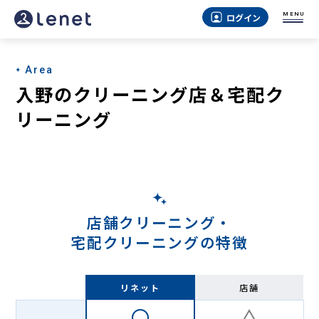
入
MENU
ログイン
野
の
Area
宅
入野のクリーニング店＆宅配ク
配
リーニング
ク
リ
ー
ニ
店舗クリーニング・
ン
宅配クリーニングの特徴
グ
-
リネット
店舗