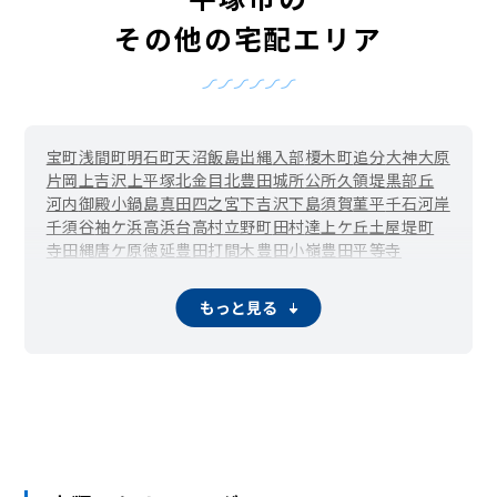
その他の宅配エリア
宝町
浅間町
明石町
天沼
飯島
出縄
入部
榎木町
追分
大神
大原
片岡
上吉沢
上平塚
北金目
北豊田
城所
公所
久領堤
黒部丘
河内
御殿
小鍋島
真田
四之宮
下吉沢
下島
須賀
菫平
千石河岸
千須谷
袖ケ浜
高浜台
高村
立野町
田村
達上ケ丘
土屋
堤町
寺田縄
唐ケ原
徳延
豊田打間木
豊田小嶺
豊田平等寺
豊田本郷
豊田宮下
豊原町
中堂
中原上宿
中原下宿
長持
撫子原
西真土
西八幡
虹ケ浜
根坂間
花水台
馬入
馬入本町
もっと見る
東真土
東豊田
東中原
東八幡
日向岡
広川
札場町
紅谷町
松風町
纒
万田
見附町
南金目
南豊田
南原
宮の前
宮松町
めぐみが丘
桃浜町
八重咲町
八千代町
山下
八幡
夕陽ケ丘
横内
吉際
龍城ケ丘
大曲
岡崎
長瀞
ふじみ野