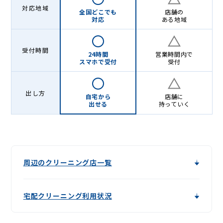
Lenet〈リ
対応地域
全国どこでも
店舗の
ネ
対応
ある地域
ッ
ト〉
受付時間
24時間
営業時間内で
スマホで受付
受付
出し方
自宅から
店舗に
出せる
持っていく
周辺のクリーニング店一覧
宅配クリーニング利用状況