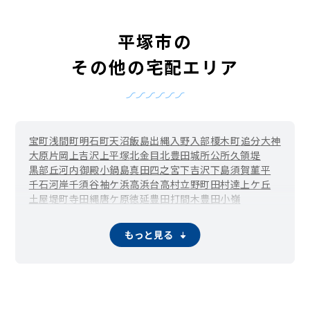
平塚市の
その他の宅配エリア
宝町
浅間町
明石町
天沼
飯島
出縄
入野
入部
榎木町
追分
大神
大原
片岡
上吉沢
上平塚
北金目
北豊田
城所
公所
久領堤
黒部丘
河内
御殿
小鍋島
真田
四之宮
下吉沢
下島
須賀
菫平
千石河岸
千須谷
袖ケ浜
高浜台
高村
立野町
田村
達上ケ丘
土屋
堤町
寺田縄
唐ケ原
徳延
豊田打間木
豊田小嶺
豊田平等寺
豊田本郷
豊田宮下
豊原町
中堂
中原上宿
中原下宿
長持
撫子原
西真土
西八幡
虹ケ浜
根坂間
花水台
もっと見る
馬入
馬入本町
東真土
東豊田
東中原
日向岡
広川
札場町
紅谷町
松風町
纒
万田
見附町
南金目
南豊田
南原
宮の前
宮松町
めぐみが丘
桃浜町
八重咲町
八千代町
山下
八幡
夕陽ケ丘
横内
吉際
龍城ケ丘
大曲
岡崎
長瀞
ふじみ野