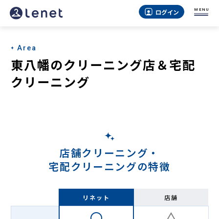
東
MENU
ログイン
八
幡
Area
の
東八幡のクリーニング店＆宅配
宅
クリーニング
配
ク
リ
ー
店舗クリーニング・
ニ
宅配クリーニングの特徴
ン
グ
リネット
店舗