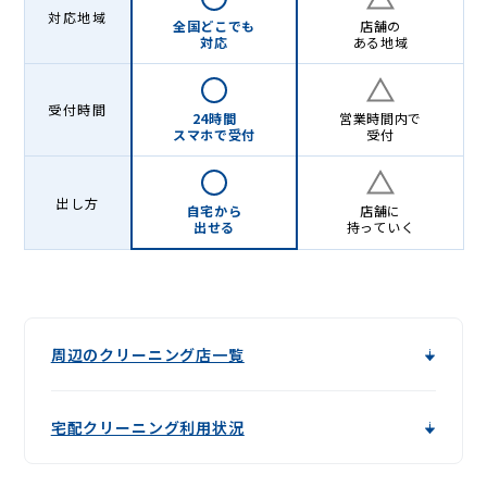
-
対応地域
全国どこでも
店舗の
Lenet〈リ
対応
ある地域
ネ
ッ
受付時間
24時間
営業時間内で
スマホで受付
受付
ト〉
出し方
自宅から
店舗に
出せる
持っていく
周辺のクリーニング店一覧
宅配クリーニング利用状況