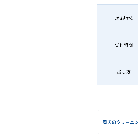
-
Lenet〈リ
対応地域
ネ
ッ
受付時間
ト〉
出し方
周辺のクリーニ