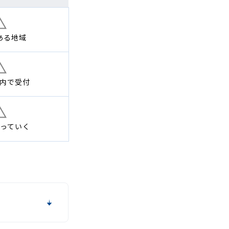
ある地域
内で
受付
っていく