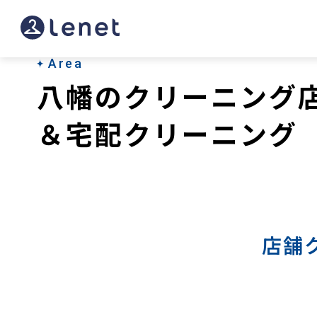
八
幡
の
Area
八幡のクリーニング
宅
配
＆宅配クリーニング
ク
リ
ー
ニ
店舗
ン
グ