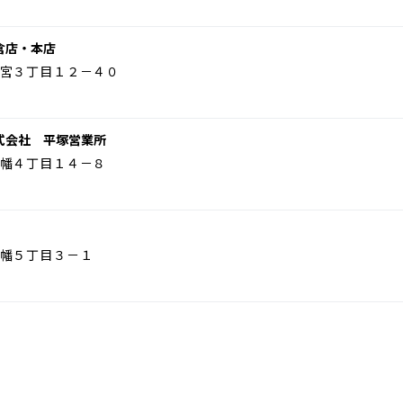
倉店・本店
宮３丁目１２－４０
式会社 平塚営業所
幡４丁目１４－８
幡５丁目３－１