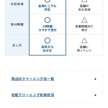
Lenet〈リ
対応地域
全国どこでも
店舗の
ネ
対応
ある地域
ッ
ト〉
受付時間
24時間
営業時間内で
スマホで受付
受付
出し方
自宅から
店舗に
出せる
持っていく
周辺のクリーニング店一覧
宅配クリーニング利用状況