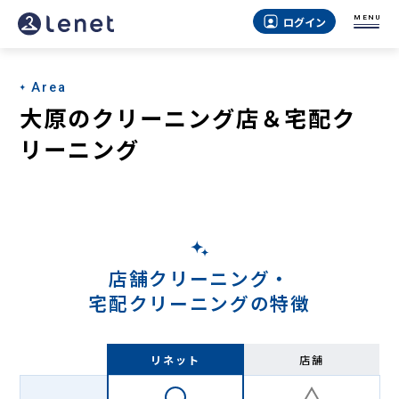
大
MENU
ログイン
原
の
Area
宅
大原のクリーニング店＆宅配ク
配
リーニング
ク
リ
ー
ニ
店舗クリーニング・
ン
宅配クリーニングの特徴
グ
-
リネット
店舗