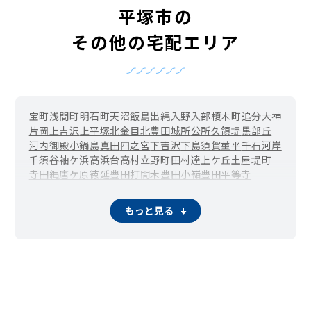
平塚市の
その他の宅配エリア
宝町
浅間町
明石町
天沼
飯島
出縄
入野
入部
榎木町
追分
大神
片岡
上吉沢
上平塚
北金目
北豊田
城所
公所
久領堤
黒部丘
河内
御殿
小鍋島
真田
四之宮
下吉沢
下島
須賀
菫平
千石河岸
千須谷
袖ケ浜
高浜台
高村
立野町
田村
達上ケ丘
土屋
堤町
寺田縄
唐ケ原
徳延
豊田打間木
豊田小嶺
豊田平等寺
豊田本郷
豊田宮下
豊原町
中堂
中原上宿
中原下宿
長持
撫子原
西真土
西八幡
虹ケ浜
根坂間
花水台
馬入
馬入本町
もっと見る
東真土
東豊田
東中原
東八幡
日向岡
広川
札場町
紅谷町
松風町
纒
万田
見附町
南金目
南豊田
南原
宮の前
宮松町
めぐみが丘
桃浜町
八重咲町
八千代町
山下
八幡
夕陽ケ丘
横内
吉際
龍城ケ丘
大曲
岡崎
長瀞
ふじみ野