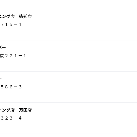
ニング店 徳延店
７１５－１
バー
間２２１－１
ー
５８６－３
ニング店 万田店
３２３－４