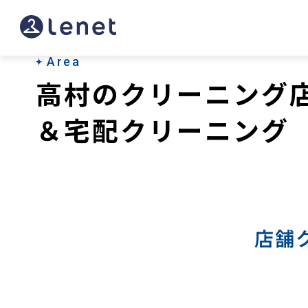
高
村
の
Area
高村のクリーニング
宅
配
＆宅配クリーニング
ク
リ
ー
ニ
店舗
ン
グ