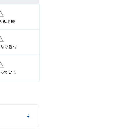
ある地域
内で
受付
っていく