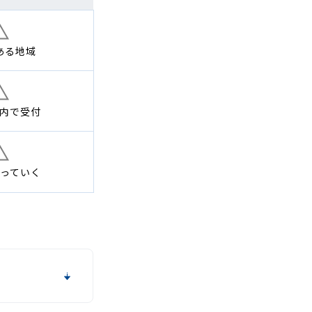
ある地域
内で
受付
っていく