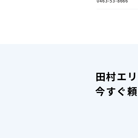
0463-53-8666
田村エリ
今すぐ頼