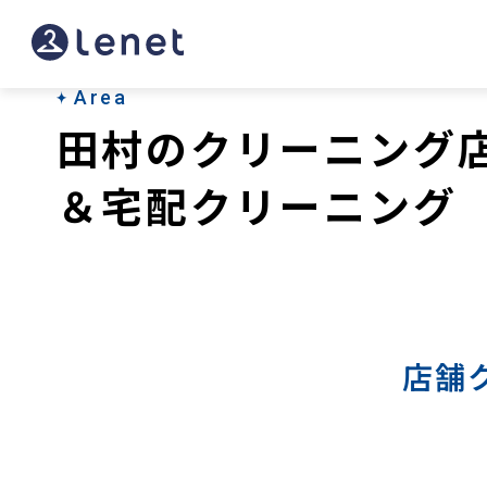
田
村
の
Area
田村のクリーニング
宅
配
＆宅配クリーニング
ク
リ
ー
ニ
店舗
ン
グ