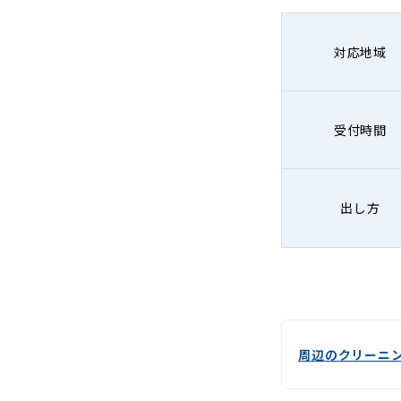
-
Lenet〈リ
対応地域
ネ
ッ
受付時間
ト〉
出し方
周辺のクリーニ